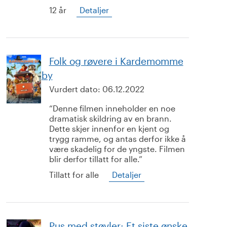
12 år
Detaljer
Folk og røvere i Kardemomme
by
Vurdert dato:
06.12.2022
Denne filmen inneholder en noe
dramatisk skildring av en brann.
Dette skjer innenfor en kjent og
trygg ramme, og antas derfor ikke å
være skadelig for de yngste. Filmen
blir derfor tillatt for alle.
Tillatt for alle
Detaljer
Pus med støvler: Et siste ønske