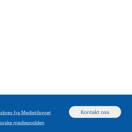
Kontakt oss
sbrev fra Medietilsynet
norske mediepodden