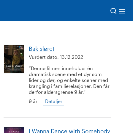
Søk
Bak sløret
Vurdert dato:
13.12.2022
Denne filmen inneholder én
dramatisk scene med et dyr som
lider og dør, og enkelte scener med
krangling i familierelasjoner. Den får
derfor aldersgrense 9 år.
9 år
Detaljer
I Wanna Dance with Somebody