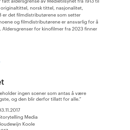
fått aldersgrense av Medietilsynet fra 1913 til
iginaltittel, norsk tittel, nasjonalitet,
23 er det filmdistributørene som setter
noene og filmdistributørene er ansvarlig for å
Aldersgrenser for kinofilmer fra 2023 finner
)
t
eholder ingen scener som antas å være
ste, og den blir derfor tillatt for alle.
03.11.2017
Storytelling Media
Boudewijn Koole