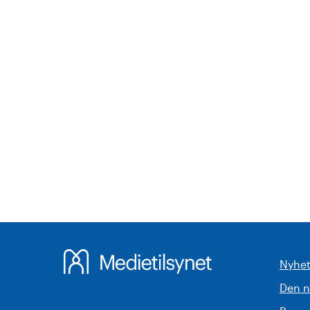
Nyhet
Den 