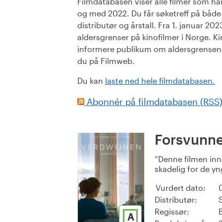
Filmdatabasen viser alle filmer som har 
og med 2022. Du får søketreff på både or
distributør og årstall. Fra 1. januar 20
aldersgrenser på kinofilmer i Norge. Ki
informere publikum om aldersgrensen. 
du på Filmweb.
Du kan
laste ned hele filmdatabasen.
Abonnér på filmdatabasen (RSS
Forsvunne
Denne filmen inn
skadelig for de yng
Vurdert dato:
Distributør:
Regissør:
A