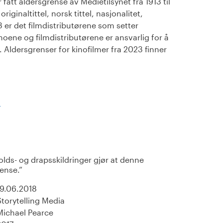
fått aldersgrense av Medietilsynet fra 1913 til
iginaltittel, norsk tittel, nasjonalitet,
23 er det filmdistributørene som setter
noene og filmdistributørene er ansvarlig for å
Aldersgrenser for kinofilmer fra 2023 finner
)
olds- og drapsskildringer gjør at denne
rense.
19.06.2018
Storytelling Media
Michael Pearce