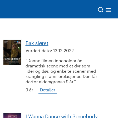
Søk
Bak sløret
Vurdert dato:
13.12.2022
Denne filmen inneholder én
dramatisk scene med et dyr som
lider og dør, og enkelte scener med
krangling i familierelasjoner. Den får
derfor aldersgrense 9 år.
9 år
Detaljer
I Wanna Dance with Somebody