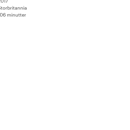
2017
Storbritannia
106 minutter