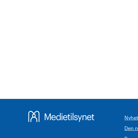
Nyhet
Den 