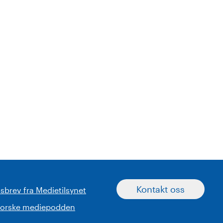
Kontakt oss
sbrev fra Medietilsynet
norske mediepodden