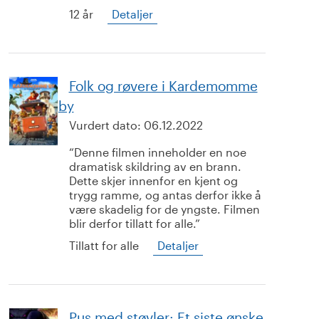
12 år
Detaljer
Folk og røvere i Kardemomme
by
Vurdert dato:
06.12.2022
Denne filmen inneholder en noe
dramatisk skildring av en brann.
Dette skjer innenfor en kjent og
trygg ramme, og antas derfor ikke å
være skadelig for de yngste. Filmen
blir derfor tillatt for alle.
Tillatt for alle
Detaljer
Pus med støvler: Et siste ønske