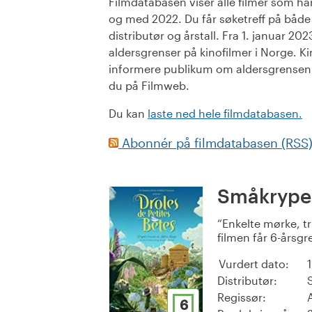
Filmdatabasen viser alle filmer som har 
og med 2022. Du får søketreff på både or
distributør og årstall. Fra 1. januar 20
aldersgrenser på kinofilmer i Norge. Ki
informere publikum om aldersgrensen. 
du på Filmweb.
Du kan
laste ned hele filmdatabasen.
Abonnér på filmdatabasen (RSS
Småkrype
Enkelte mørke, tr
filmen får 6-årsgr
Vurdert dato:
Distributør:
Regissør:
6