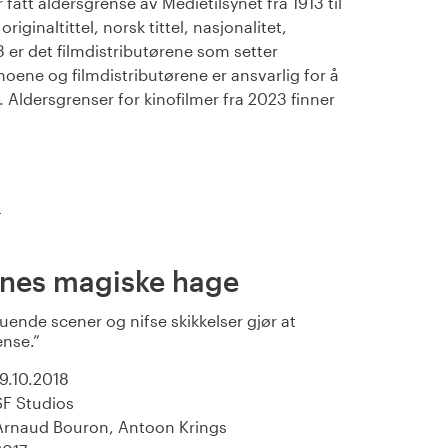
fått aldersgrense av Medietilsynet fra 1913 til
iginaltittel, norsk tittel, nasjonalitet,
23 er det filmdistributørene som setter
noene og filmdistributørene er ansvarlig for å
Aldersgrenser for kinofilmer fra 2023 finner
)
nes magiske hage
uende scener og nifse skikkelser gjør at
ense.
19.10.2018
SF Studios
Arnaud Bouron, Antoon Krings