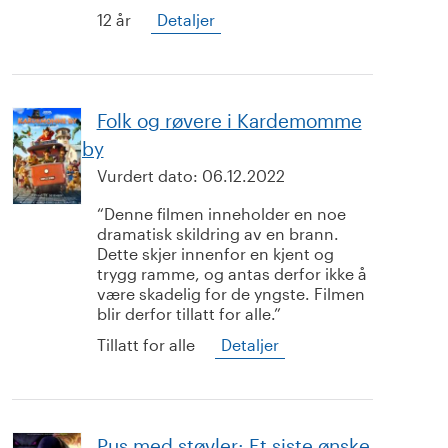
12 år
Detaljer
Folk og røvere i Kardemomme
by
Vurdert dato:
06.12.2022
Denne filmen inneholder en noe
dramatisk skildring av en brann.
Dette skjer innenfor en kjent og
trygg ramme, og antas derfor ikke å
være skadelig for de yngste. Filmen
blir derfor tillatt for alle.
Tillatt for alle
Detaljer
Pus med støvler: Et siste ønske