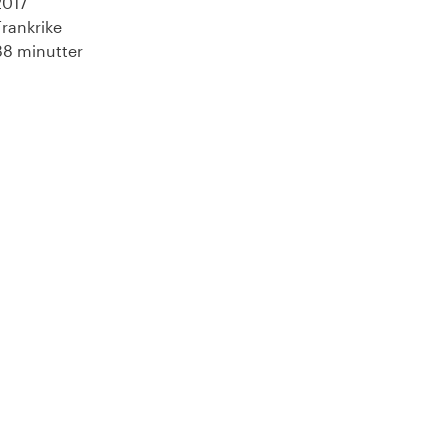
2017
Frankrike
88 minutter