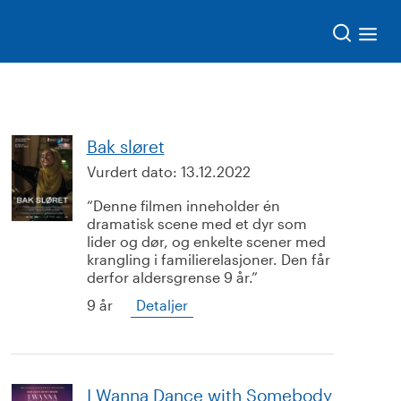
Søk
Bak sløret
Vurdert dato:
13.12.2022
Denne filmen inneholder én
dramatisk scene med et dyr som
lider og dør, og enkelte scener med
krangling i familierelasjoner. Den får
derfor aldersgrense 9 år.
9 år
Detaljer
I Wanna Dance with Somebody