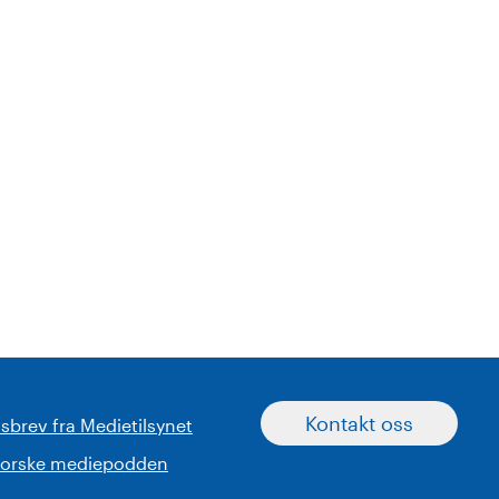
Kontakt oss
sbrev fra Medietilsynet
norske mediepodden