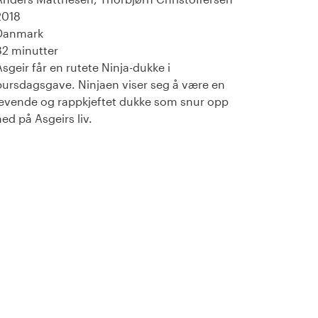
2018
Danmark
82 minutter
Asgeir får en rutete Ninja-dukke i
bursdagsgave. Ninjaen viser seg å være en
levende og rappkjeftet dukke som snur opp
ned på Asgeirs liv.