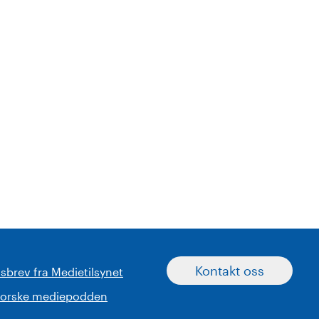
Kontakt oss
sbrev fra Medietilsynet
norske mediepodden