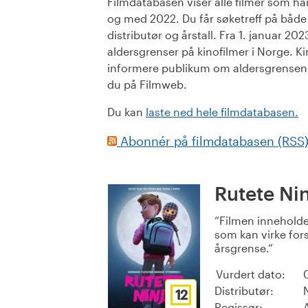
Filmdatabasen viser alle filmer som har 
og med 2022. Du får søketreff på både or
distributør og årstall. Fra 1. januar 20
aldersgrenser på kinofilmer i Norge. Ki
informere publikum om aldersgrensen. 
du på Filmweb.
Du kan
laste ned hele filmdatabasen.
Abonnér på filmdatabasen (RSS
Rutete Ni
Filmen inneholde
som kan virke fors
årsgrense.
Vurdert dato:
Distributør:
12
Regissør: