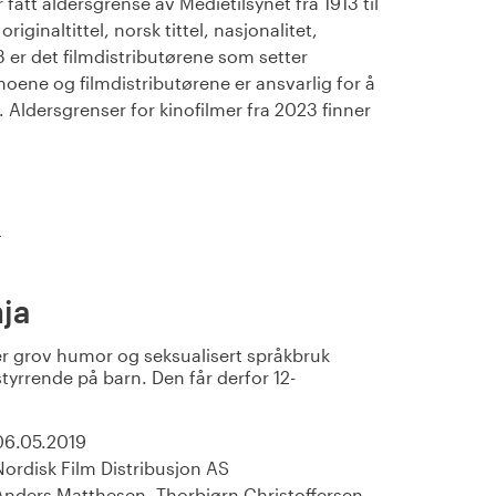
fått aldersgrense av Medietilsynet fra 1913 til
iginaltittel, norsk tittel, nasjonalitet,
23 er det filmdistributørene som setter
noene og filmdistributørene er ansvarlig for å
Aldersgrenser for kinofilmer fra 2023 finner
)
nja
r grov humor og seksualisert språkbruk
tyrrende på barn. Den får derfor 12-
06.05.2019
Nordisk Film Distribusjon AS
Anders Matthesen, Thorbjørn Christoffersen