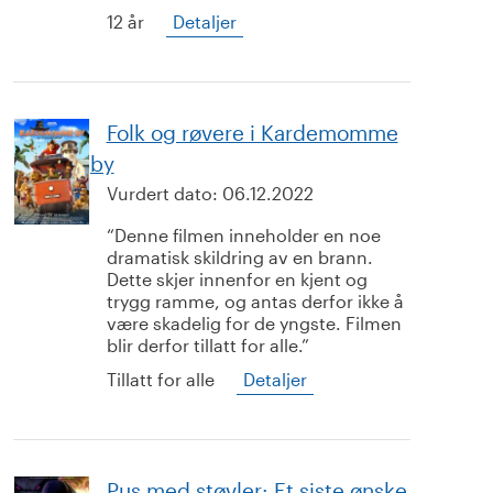
12 år
Detaljer
Folk og røvere i Kardemomme
by
Vurdert dato:
06.12.2022
Denne filmen inneholder en noe
dramatisk skildring av en brann.
Dette skjer innenfor en kjent og
trygg ramme, og antas derfor ikke å
være skadelig for de yngste. Filmen
blir derfor tillatt for alle.
Tillatt for alle
Detaljer
Pus med støvler: Et siste ønske