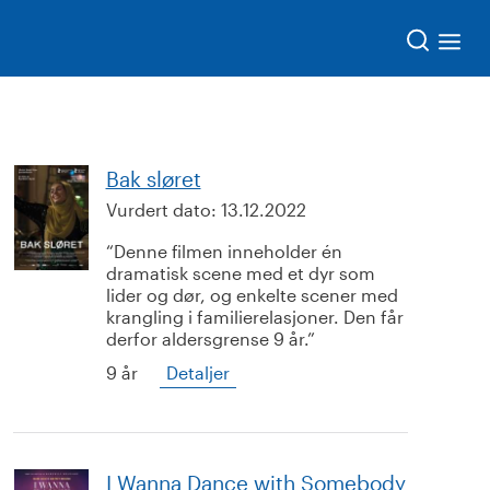
Søk
Bak sløret
Vurdert dato:
13.12.2022
Denne filmen inneholder én
dramatisk scene med et dyr som
lider og dør, og enkelte scener med
krangling i familierelasjoner. Den får
derfor aldersgrense 9 år.
9 år
Detaljer
I Wanna Dance with Somebody