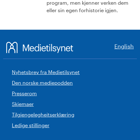
program, men kjenner verken dem
eller sin egen forhistorie igjen.
English
Nyhetsbrev fra Medietilsynet
Den norske mediepodden
Presserom
Skjemaer
Tilgjengelegheitserklæring
Ledige stillinger