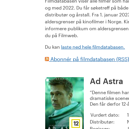
Filmdatabasen viser alle filmer som har 
og med 2022. Du får søketreff på både or
distributør og årstall. Fra 1. januar 20
aldersgrenser på kinofilmer i Norge. Ki
informere publikum om aldersgrensen. 
du på Filmweb.
Du kan
laste ned hele filmdatabasen.
Abonnér på filmdatabasen (RSS
Ad Astra
Denne filmen har
dramatiske scener
Den får derfor 12-
Vurdert dato:
Distributør:
12
Regissør: