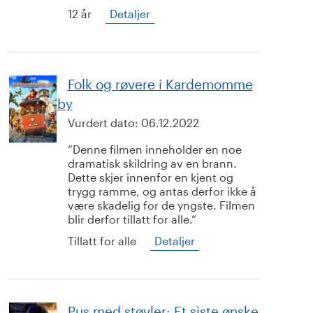
12 år
Detaljer
Folk og røvere i Kardemomme
by
Vurdert dato:
06.12.2022
Denne filmen inneholder en noe
dramatisk skildring av en brann.
Dette skjer innenfor en kjent og
trygg ramme, og antas derfor ikke å
være skadelig for de yngste. Filmen
blir derfor tillatt for alle.
Tillatt for alle
Detaljer
Pus med støvler: Et siste ønske