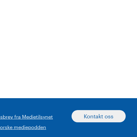
Kontakt oss
sbrev fra Medietilsynet
norske mediepodden