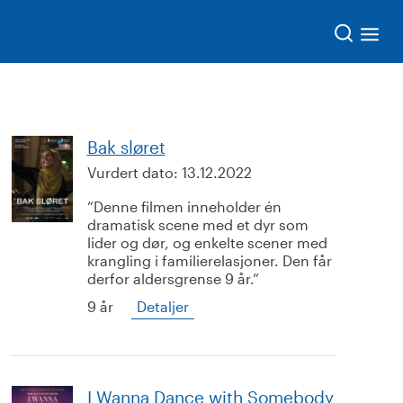
Søk
Bak sløret
Vurdert dato:
13.12.2022
Denne filmen inneholder én
dramatisk scene med et dyr som
lider og dør, og enkelte scener med
krangling i familierelasjoner. Den får
derfor aldersgrense 9 år.
9 år
Detaljer
I Wanna Dance with Somebody