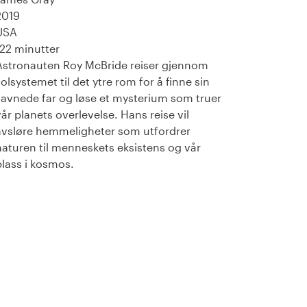
2019
USA
122 minutter
Astronauten Roy McBride reiser gjennom
solsystemet til det ytre rom for å finne sin
savnede far og løse et mysterium som truer
vår planets overlevelse. Hans reise vil
avsløre hemmeligheter som utfordrer
naturen til menneskets eksistens og vår
plass i kosmos.