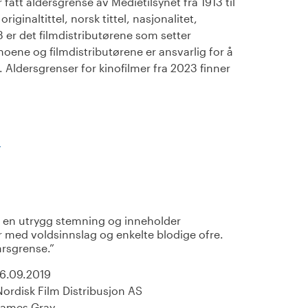
fått aldersgrense av Medietilsynet fra 1913 til
iginaltittel, norsk tittel, nasjonalitet,
23 er det filmdistributørene som setter
noene og filmdistributørene er ansvarlig for å
Aldersgrenser for kinofilmer fra 2023 finner
)
 en utrygg stemning og inneholder
 med voldsinnslag og enkelte blodige ofre.
årsgrense.
16.09.2019
Nordisk Film Distribusjon AS
James Gray