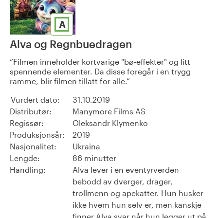
A
Alva og Regnbuedragen
Filmen inneholder kortvarige "bø-effekter" og litt
spennende elementer. Da disse foregår i en trygg
ramme, blir filmen tillatt for alle.
Vurdert dato:
31.10.2019
Distributør:
Manymore Films AS
Regissør:
Oleksandr Klymenko
Produksjonsår:
2019
Nasjonalitet:
Ukraina
Lengde:
86 minutter
Handling:
Alva lever i en eventyrverden
bebodd av dverger, drager,
trollmenn og apekatter. Hun husker
ikke hvem hun selv er, men kanskje
finner Alva svar når hun legger ut på