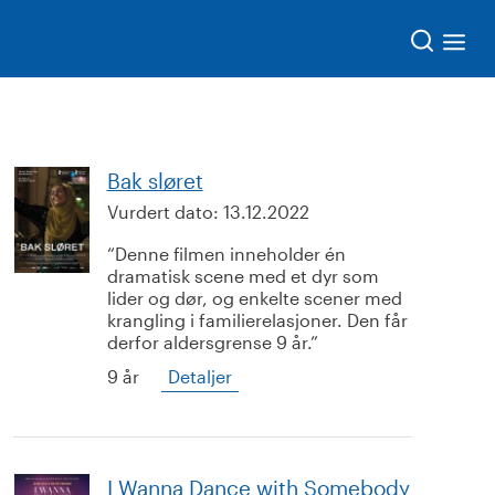
Søk
Bak sløret
Vurdert dato:
13.12.2022
Denne filmen inneholder én
dramatisk scene med et dyr som
lider og dør, og enkelte scener med
krangling i familierelasjoner. Den får
derfor aldersgrense 9 år.
9 år
Detaljer
I Wanna Dance with Somebody