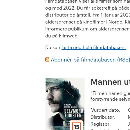
Filmdatabasen viser alle filmer som har 
og med 2022. Du får søketreff på både or
distributør og årstall. Fra 1. januar 20
aldersgrenser på kinofilmer i Norge. Ki
informere publikum om aldersgrensen. 
du på Filmweb.
Du kan
laste ned hele filmdatabasen.
Abonnér på filmdatabasen (RSS
Mannen ut
Filmen har en g
forstyrrende selv
Vurdert dato:
Distributør:
Regissør:
15