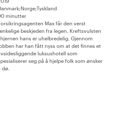
2019
Danmark;Norge;Tyskland
90 minutter
Forsikringsagenten Max får den verst
tenkelige beskjeden fra legen. Kreftsvulsten
i hjernen hans er uhelbredelig. Gjennom
jobben har han fått nyss om at det finnes et
avsidesliggende luksushotell som
spesialiserer seg på å hjelpe folk som ønsker
å dø.