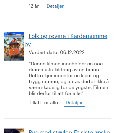
12 år
Detaljer
Folk og røvere i Kardemomme
by
Vurdert dato:
06.12.2022
Denne filmen inneholder en noe
dramatisk skildring av en brann.
Dette skjer innenfor en kjent og
trygg ramme, og antas derfor ikke å
være skadelig for de yngste. Filmen
blir derfor tillatt for alle.
Tillatt for alle
Detaljer
Pus med støvler: Et siste ønske