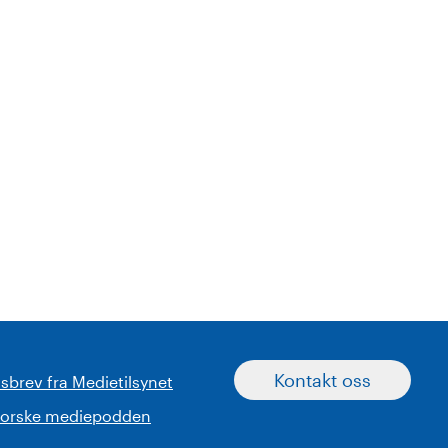
Kontakt oss
sbrev fra Medietilsynet
norske mediepodden