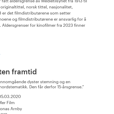
fått aldersgrense av Medietilsynet fra 1913 til
iginaltittel, norsk tittel, nasjonalitet,
23 er det filmdistributørene som setter
noene og filmdistributørene er ansvarlig for å
Aldersgrenser for kinofilmer fra 2023 finner
)
en framtid
jennomgående dyster stemning og en
mordstematikk. Den får derfor 15-årsgrense.
05.03.2020
Mer Film
Jonas Arnby