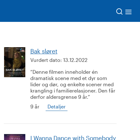
Søk
Bak sløret
Vurdert dato:
13.12.2022
Denne filmen inneholder én
dramatisk scene med et dyr som
lider og dør, og enkelte scener med
krangling i familierelasjoner. Den får
derfor aldersgrense 9 år.
9 år
Detaljer
I Wanna Dance with Somebody