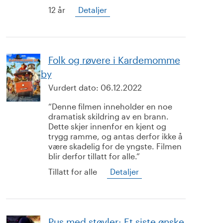
12 år
Detaljer
Folk og røvere i Kardemomme
by
Vurdert dato:
06.12.2022
Denne filmen inneholder en noe
dramatisk skildring av en brann.
Dette skjer innenfor en kjent og
trygg ramme, og antas derfor ikke å
være skadelig for de yngste. Filmen
blir derfor tillatt for alle.
Tillatt for alle
Detaljer
Pus med støvler: Et siste ønske