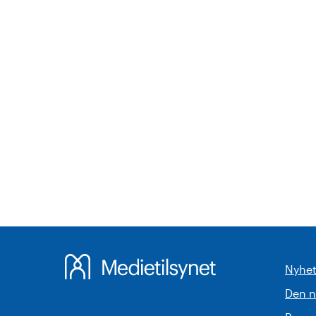
Nyhet
Den 