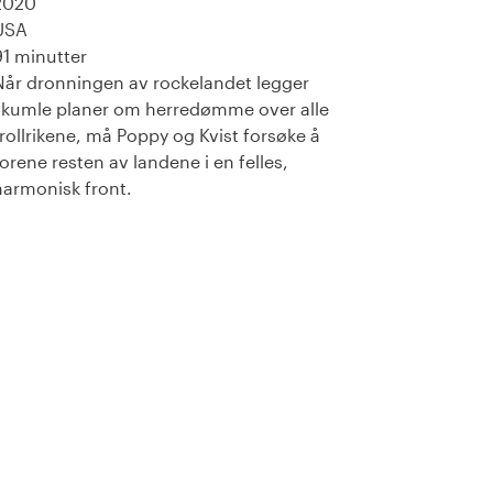
2020
USA
91 minutter
Når dronningen av rockelandet legger
skumle planer om herredømme over alle
trollrikene, må Poppy og Kvist forsøke å
forene resten av landene i en felles,
harmonisk front.