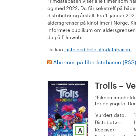
Filmdatabasen viser alle filmer som har 
og med 2022. Du får søketreff på både or
distributør og årstall. Fra 1. januar 20
aldersgrenser på kinofilmer i Norge. Ki
informere publikum om aldersgrensen. 
du på Filmweb.
Du kan
laste ned hele filmdatabasen.
Abonnér på filmdatabasen (RSS
Trolls – V
Filmen inneholde
for de yngste. Den b
Vurdert dato:
Distributør:
Regissør:
A