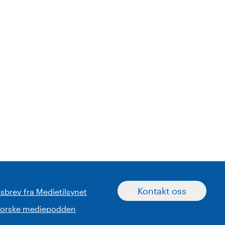
Kontakt oss
sbrev fra Medietilsynet
norske mediepodden