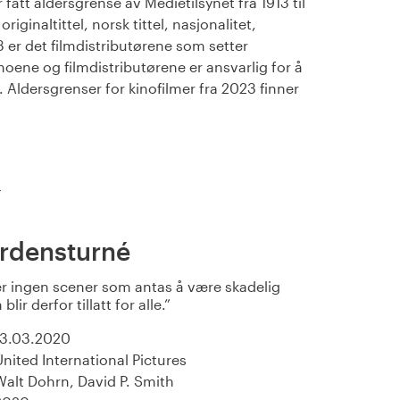
fått aldersgrense av Medietilsynet fra 1913 til
iginaltittel, norsk tittel, nasjonalitet,
23 er det filmdistributørene som setter
noene og filmdistributørene er ansvarlig for å
Aldersgrenser for kinofilmer fra 2023 finner
)
erdensturné
r ingen scener som antas å være skadelig
lir derfor tillatt for alle.
13.03.2020
United International Pictures
Walt Dohrn, David P. Smith