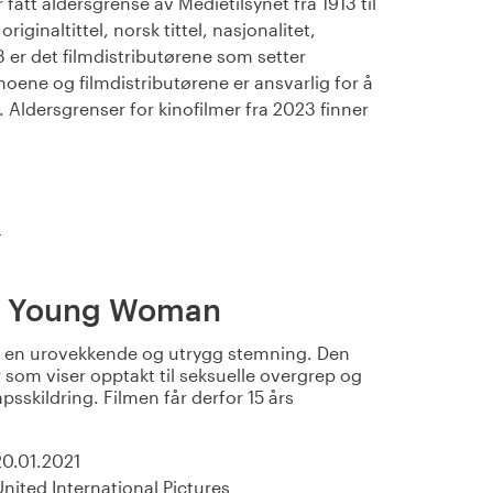
fått aldersgrense av Medietilsynet fra 1913 til
iginaltittel, norsk tittel, nasjonalitet,
23 er det filmdistributørene som setter
noene og filmdistributørene er ansvarlig for å
Aldersgrenser for kinofilmer fra 2023 finner
)
g Young Woman
r en urovekkende og utrygg stemning. Den
 som viser opptakt til seksuelle overgrep og
sskildring. Filmen får derfor 15 års
20.01.2021
United International Pictures