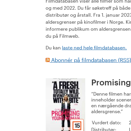
Filmdatabasen viser alle filmer som har 
og med 2022. Du får søketreff på både or
distributør og årstall. Fra 1. januar 20
aldersgrenser på kinofilmer i Norge. Ki
informere publikum om aldersgrensen. 
du på Filmweb.
Du kan
laste ned hele filmdatabasen.
Abonnér på filmdatabasen (RSS
Promisin
Denne filmen ha
inneholder scener
en nærgående drap
aldersgrense.
Vurdert dato:
15
Distributør: