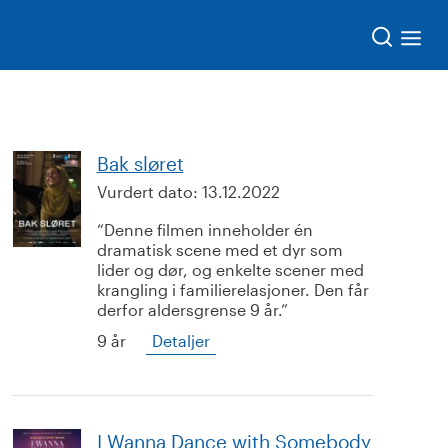
Søk
Bak sløret
Vurdert dato:
13.12.2022
Denne filmen inneholder én
dramatisk scene med et dyr som
lider og dør, og enkelte scener med
krangling i familierelasjoner. Den får
derfor aldersgrense 9 år.
9 år
Detaljer
I Wanna Dance with Somebody