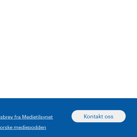
Kontakt oss
sbrev fra Medietilsynet
norske mediepodden