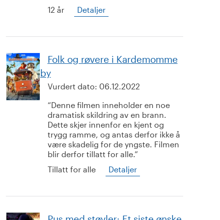
12 år
Detaljer
Folk og røvere i Kardemomme
by
Vurdert dato:
06.12.2022
Denne filmen inneholder en noe
dramatisk skildring av en brann.
Dette skjer innenfor en kjent og
trygg ramme, og antas derfor ikke å
være skadelig for de yngste. Filmen
blir derfor tillatt for alle.
Tillatt for alle
Detaljer
Pus med støvler: Et siste ønske