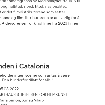
fått aldersgrense av Medietilsynet fra 1913 til
iginaltittel, norsk tittel, nasjonalitet,
23 er det filmdistributørene som setter
noene og filmdistributørene er ansvarlig for å
Aldersgrenser for kinofilmer fra 2023 finner
)
nden i Catalonia
eholder ingen scener som antas å være
Den blir derfor tillatt for alle.
05.08.2022
ARTHAUS STIFTELSEN FOR FILMKUNST
Carla Simón, Arnau Vilaró