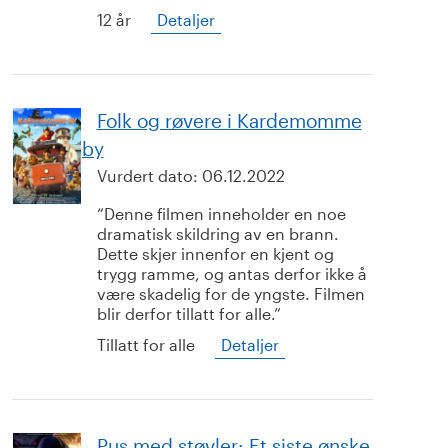
12 år
Detaljer
Folk og røvere i Kardemomme
by
Vurdert dato:
06.12.2022
Denne filmen inneholder en noe
dramatisk skildring av en brann.
Dette skjer innenfor en kjent og
trygg ramme, og antas derfor ikke å
være skadelig for de yngste. Filmen
blir derfor tillatt for alle.
Tillatt for alle
Detaljer
Pus med støvler: Et siste ønske