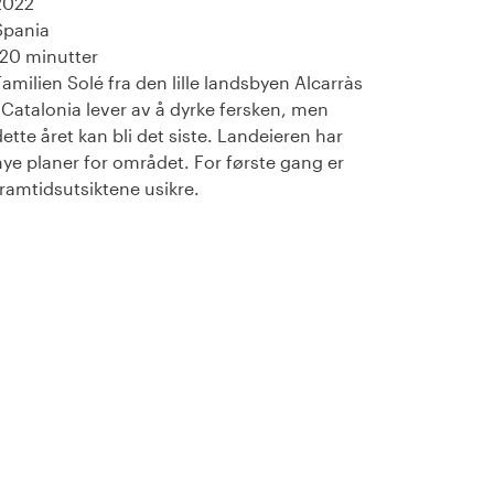
2022
Spania
120 minutter
Familien Solé fra den lille landsbyen Alcarràs
i Catalonia lever av å dyrke fersken, men
dette året kan bli det siste. Landeieren har
nye planer for området. For første gang er
framtidsutsiktene usikre.