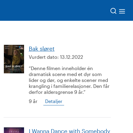
Søk
Bak sløret
Vurdert dato:
13.12.2022
Denne filmen inneholder én
dramatisk scene med et dyr som
lider og dør, og enkelte scener med
krangling i familierelasjoner. Den får
derfor aldersgrense 9 år.
9 år
Detaljer
I Wanna Dance with Somebody