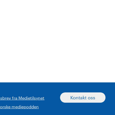
Kontakt oss
sbrev fra Medietilsynet
norske mediepodden