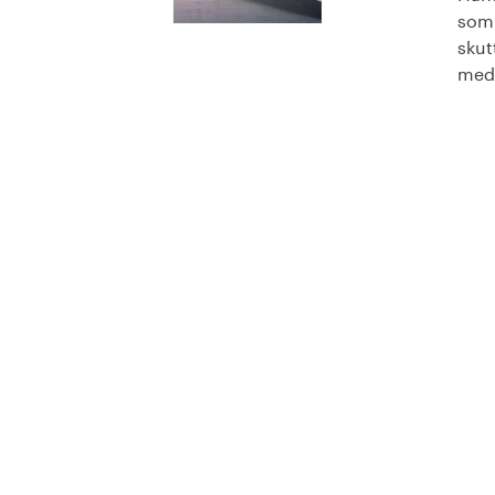
som 
skut
med 