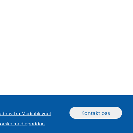
Kontakt oss
sbrev fra Medietilsynet
norske mediepodden