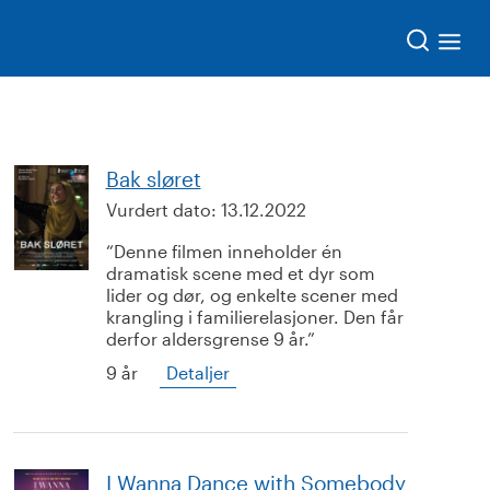
Søk
Bak sløret
Vurdert dato:
13.12.2022
Denne filmen inneholder én
dramatisk scene med et dyr som
lider og dør, og enkelte scener med
krangling i familierelasjoner. Den får
derfor aldersgrense 9 år.
9 år
Detaljer
I Wanna Dance with Somebody