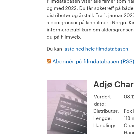
Filmdatabasen viser alle filmer som har 
og med 2022. Du får søketreff på både or
distributør og årstall. Fra 1. januar 20
aldersgrenser på kinofilmer i Norge. Ki
informere publikum om aldersgrensen. 
du på Filmweb.
Du kan
laste ned hele filmdatabasen.
Abonnér på filmdatabasen (RSS
Adjø Char
Vurdert
08.1
dato:
Distributør:
Fox 
Lengde:
118 
Handling:
Char
Hans