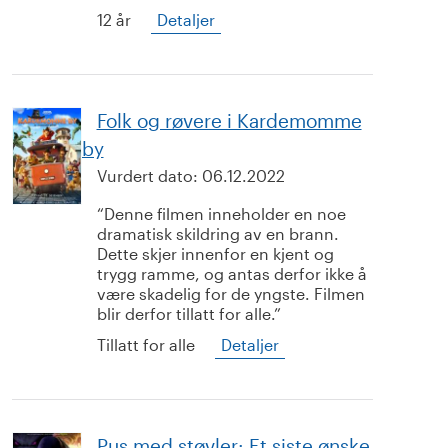
12 år
Detaljer
Folk og røvere i Kardemomme
by
Vurdert dato:
06.12.2022
Denne filmen inneholder en noe
dramatisk skildring av en brann.
Dette skjer innenfor en kjent og
trygg ramme, og antas derfor ikke å
være skadelig for de yngste. Filmen
blir derfor tillatt for alle.
Tillatt for alle
Detaljer
Pus med støvler: Et siste ønske