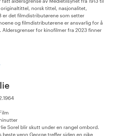
fått aldersgrense av Medietilsynet fra 1913 til
iginaltittel, norsk tittel, nasjonalitet,
23 er det filmdistributørene som setter
noene og filmdistributørene er ansvarlig for å
Aldersgrenser for kinofilmer fra 2023 finner
)
lie
2.1964
Film
minutter
lie Sorel blir skutt under en rangel ombord.
 beste venn George treffer siden en pike