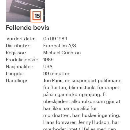
15
Fellende bevis
Vurdert dato:
05.09.1989
Distributør:
Europafilm A/S
Regissør:
Michael Crichton
Produksjonsår:
1989
Nasjonalitet:
USA
Lengde:
99 minutter
Handling:
Joe Paris, en suspendert politimann
fra Boston, blir mistenkt for drapet
på sin gamle kompanjong. Et
ubeskjedent alkoholkonsum gjør at
han ikke har noe alibi for
mordnatten, han husker ingenting.
Hans forsvarer, Jenny Hudson, har
overhodet intet til felles med den