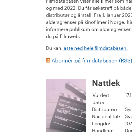
Filmdatabasen viser alle filmer som har 
og med 2022. Du får søketreff på både or
distributør og årstall. Fra 1. januar 20
aldersgrenser på kinofilmer i Norge. Ki
informere publikum om aldersgrensen. 
du på Filmweb.
Du kan
laste ned hele filmdatabasen.
Abonnér på filmdatabasen (RSS
Nattlek
Vurdert
17.
dato:
Distributør:
Sy
Nasjonalitet:
Sv
Lengde:
107
Handling:
De