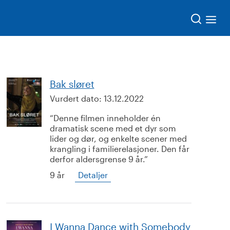
Søk
Bak sløret
Vurdert dato:
13.12.2022
Denne filmen inneholder én
dramatisk scene med et dyr som
lider og dør, og enkelte scener med
krangling i familierelasjoner. Den får
derfor aldersgrense 9 år.
9 år
Detaljer
I Wanna Dance with Somebody