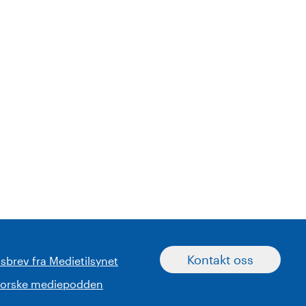
Kontakt oss
sbrev fra Medietilsynet
norske mediepodden