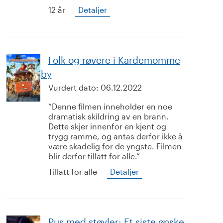
12 år
Detaljer
Folk og røvere i Kardemomme
by
Vurdert dato:
06.12.2022
Denne filmen inneholder en noe
dramatisk skildring av en brann.
Dette skjer innenfor en kjent og
trygg ramme, og antas derfor ikke å
være skadelig for de yngste. Filmen
blir derfor tillatt for alle.
Tillatt for alle
Detaljer
Pus med støvler: Et siste ønske