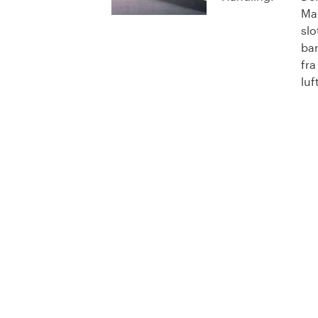
Mar
slo
bar
fra
luf