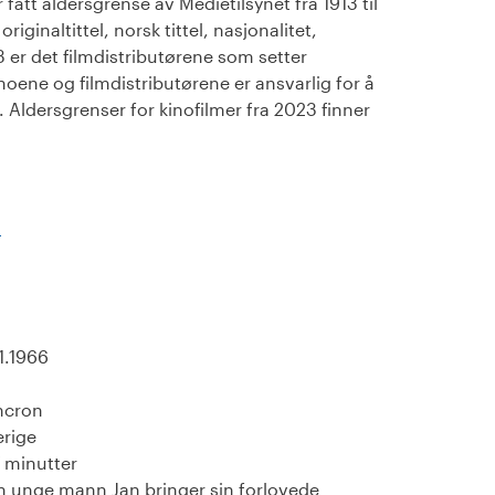
fått aldersgrense av Medietilsynet fra 1913 til
iginaltittel, norsk tittel, nasjonalitet,
23 er det filmdistributørene som setter
noene og filmdistributørene er ansvarlig for å
Aldersgrenser for kinofilmer fra 2023 finner
)
11.1966
ncron
erige
 minutter
n unge mann Jan bringer sin forlovede