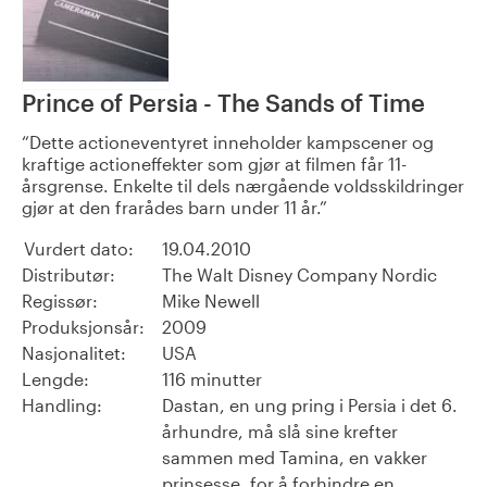
Prince of Persia - The Sands of Time
Dette actioneventyret inneholder kampscener og
kraftige actioneffekter som gjør at filmen får 11-
årsgrense. Enkelte til dels nærgående voldsskildringer
gjør at den frarådes barn under 11 år.
Vurdert dato:
19.04.2010
Distributør:
The Walt Disney Company Nordic
Regissør:
Mike Newell
Produksjonsår:
2009
Nasjonalitet:
USA
Lengde:
116 minutter
Handling:
Dastan, en ung pring i Persia i det 6.
århundre, må slå sine krefter
sammen med Tamina, en vakker
prinsesse, for å forhindre en