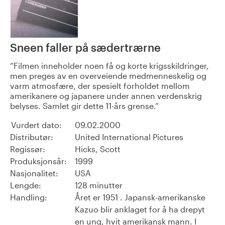
Sneen faller på sædertrærne
Filmen inneholder noen få og korte krigsskildringer,
men preges av en overveiende medmenneskelig og
varm atmosfære, der spesielt forholdet mellom
amerikanere og japanere under annen verdenskrig
belyses. Samlet gir dette 11-års grense.
Vurdert dato:
09.02.2000
Distributør:
United International Pictures
Regissør:
Hicks, Scott
Produksjonsår:
1999
Nasjonalitet:
USA
Lengde:
128 minutter
Handling:
Året er 1951 . Japansk-amerikanske
Kazuo blir anklaget for å ha drepyt
en ung, hvit amerikansk mann. I