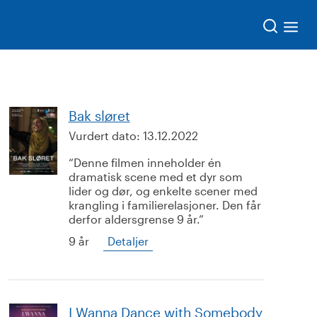
Søk
Bak sløret
Vurdert dato:
13.12.2022
Denne filmen inneholder én
dramatisk scene med et dyr som
lider og dør, og enkelte scener med
krangling i familierelasjoner. Den får
derfor aldersgrense 9 år.
9 år
Detaljer
I Wanna Dance with Somebody