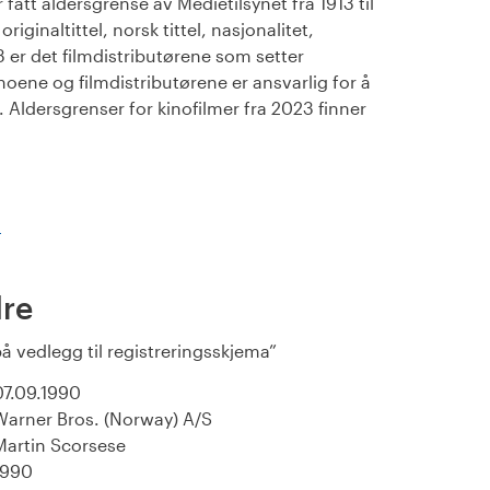
fått aldersgrense av Medietilsynet fra 1913 til
iginaltittel, norsk tittel, nasjonalitet,
23 er det filmdistributørene som setter
noene og filmdistributørene er ansvarlig for å
Aldersgrenser for kinofilmer fra 2023 finner
)
re
å vedlegg til registreringsskjema
07.09.1990
Warner Bros. (Norway) A/S
Martin Scorsese
1990