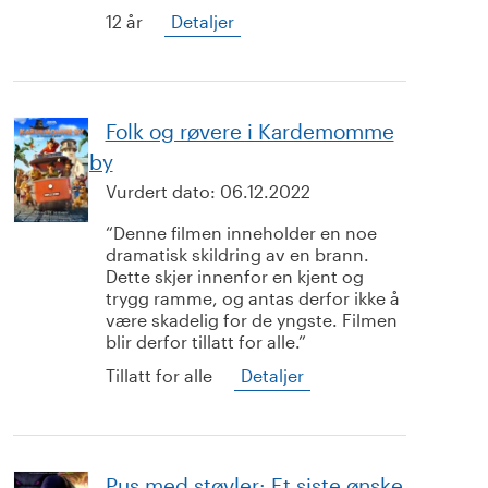
12 år
Detaljer
Folk og røvere i Kardemomme
by
Vurdert dato:
06.12.2022
Denne filmen inneholder en noe
dramatisk skildring av en brann.
Dette skjer innenfor en kjent og
trygg ramme, og antas derfor ikke å
være skadelig for de yngste. Filmen
blir derfor tillatt for alle.
Tillatt for alle
Detaljer
Pus med støvler: Et siste ønske