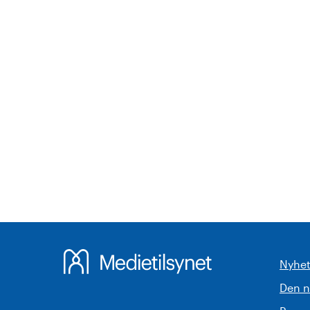
Nyhet
Den 