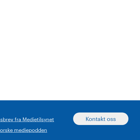
Kontakt oss
sbrev fra Medietilsynet
norske mediepodden