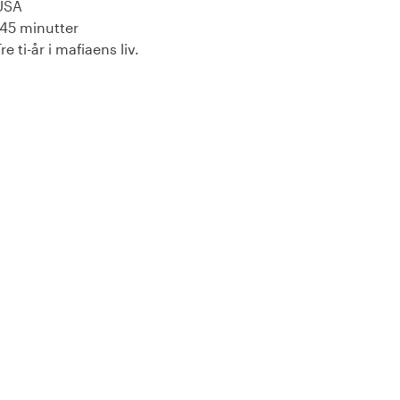
USA
145 minutter
re ti-år i mafiaens liv.