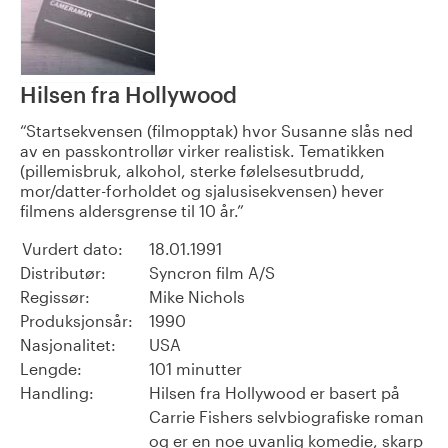
Hilsen fra Hollywood
Startsekvensen (filmopptak) hvor Susanne slås ned
av en passkontrollør virker realistisk. Tematikken
(pillemisbruk, alkohol, sterke følelsesutbrudd,
mor/datter-forholdet og sjalusisekvensen) hever
filmens aldersgrense til 10 år.
Vurdert dato:
18.01.1991
Distributør:
Syncron film A/S
Regissør:
Mike Nichols
Produksjonsår:
1990
Nasjonalitet:
USA
Lengde:
101 minutter
Handling:
Hilsen fra Hollywood er basert på
Carrie Fishers selvbiografiske roman
og er en noe uvanlig komedie, skarp