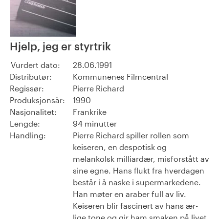
Hjelp, jeg er styrtrik
Vurdert dato:
28.06.1991
Distributør:
Kommunenes Filmcentral
Regissør:
Pierre Richard
Produksjonsår:
1990
Nasjonalitet:
Frankrike
Lengde:
94 minutter
Handling:
Pierre Richard spiller rollen som
keiseren, en despotisk og
melankolsk milliardær, misforstått av
sine egne. Hans flukt fra hverdagen
består i å naske i supermarkedene.
Han møter en araber full av liv.
Keiseren blir fascinert av hans ær-
lige tone og gir ham smaken på livet.