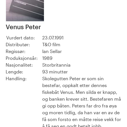
Venus Peter
Vurdert dato:
23.07.1991
Distributør:
T&O film
Regissør:
Ian Sellar
Produksjonsår:
1989
Nasjonalitet:
Storbritannia
Lengde:
93 minutter
Handling:
Skolegutten Peter er som sin
bestefar, oppkalt etter dennes
fiskebåt Venus. Men silda er knapp,
og banken krever sitt. Bestefaren må
gi opp båten. Peters far dro fra øya
og moren tidlig, da han var en av de
få som forsto en måtte reise vekk for
å få seg en godt betalt jobb.