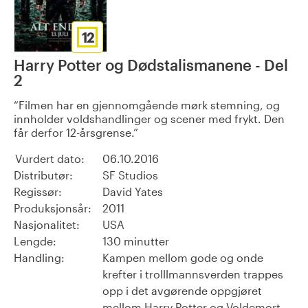
12
Harry Potter og Dødstalismanene - Del
2
Filmen har en gjennomgående mørk stemning, og
innholder voldshandlinger og scener med frykt. Den
får derfor 12-årsgrense.
Vurdert dato:
06.10.2016
Distributør:
SF Studios
Regissør:
David Yates
Produksjonsår:
2011
Nasjonalitet:
USA
Lengde:
130 minutter
Handling:
Kampen mellom gode og onde
krefter i trolllmannsverden trappes
opp i det avgørende oppgjøret
mellom Harry Potter og Voldemort.