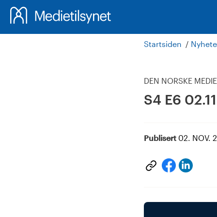
Startsiden
Nyhete
DEN NORSKE MEDI
S4 E6 02.1
Publisert
02. NOV. 
Del
Del
på
på
Linke
facebook