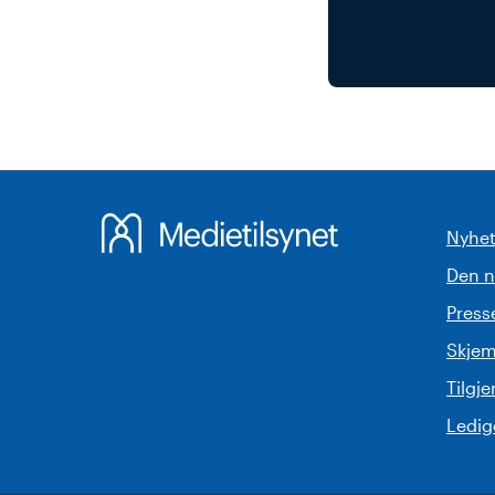
Nyhet
Den 
Pres
Skjem
Tilgj
Ledige