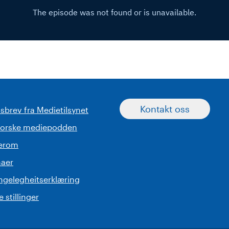
Kontakt oss
sbrev fra Medietilsynet
norske mediepodden
serom
aer
engelegheitserklæring
 stillinger