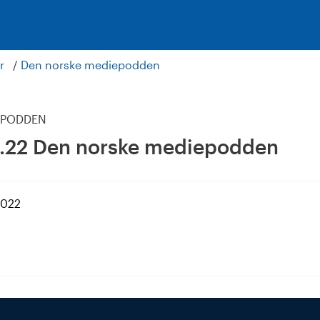
r
Den norske mediepodden
EPODDEN
1.22 Den norske mediepodden
2022
dIn