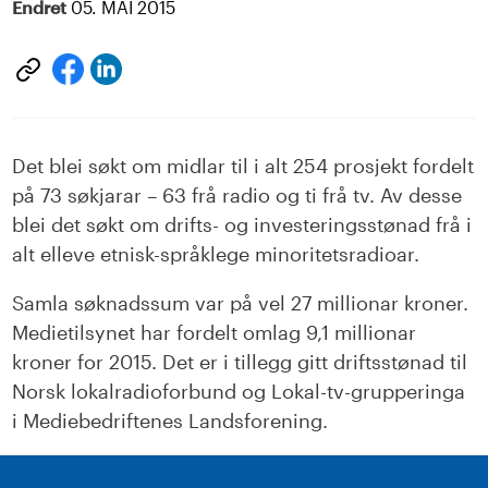
Endret
05. MAI 2015
Del
Del
på
på
LinkedIn
facebook
Det blei søkt om midlar til i alt 254 prosjekt fordelt
på 73 søkjarar – 63 frå radio og ti frå tv. Av desse
blei det søkt om drifts- og investeringsstønad frå i
alt elleve etnisk-språklege minoritetsradioar.
Samla søknadssum var på vel 27 millionar kroner.
Medietilsynet har fordelt omlag 9,1 millionar
kroner for 2015. Det er i tillegg gitt driftsstønad til
Norsk lokalradioforbund og Lokal-tv-grupperinga
i Mediebedriftenes Landsforening.