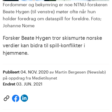
Fordommer og bekymring er noe NTNU-forskeren
Beate Hygen (til venstre) møter ofte når hun
holder foredrag om dataspill for foreldre. Foto;
Johanne Nome
Forsker Beate Hygen tror skismurte norske
verdier kan bidra til spill-konflikter i
hjemmene.
Publisert
04. NOV. 2020
av Martin Bergesen (Newslab)
på oppdrag fra Medietilsynet
Endret
03. JUN. 2021
Del
Del
på
på
LinkedIn
facebook