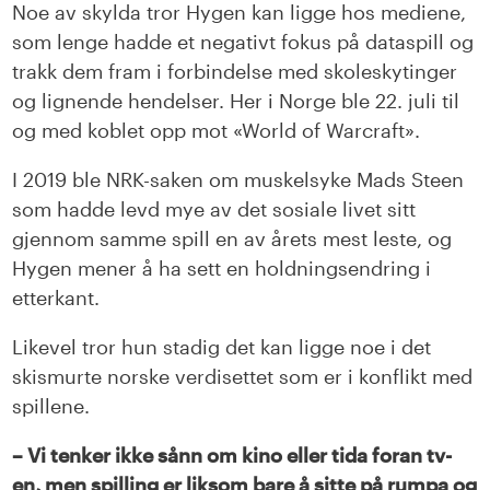
Noe av skylda tror Hygen kan ligge hos mediene,
som lenge hadde et negativt fokus på dataspill og
trakk dem fram i forbindelse med skoleskytinger
og lignende hendelser. Her i Norge ble 22. juli til
og med koblet opp mot «World of Warcraft».
I 2019 ble NRK-saken om muskelsyke Mads Steen
som hadde levd mye av det sosiale livet sitt
gjennom samme spill en av årets mest leste, og
Hygen mener å ha sett en holdningsendring i
etterkant.
Likevel tror hun stadig det kan ligge noe i det
skismurte norske verdisettet som er i konflikt med
spillene.
– Vi tenker ikke sånn om kino eller tida foran tv-
en, men spilling er liksom bare å sitte på rumpa og