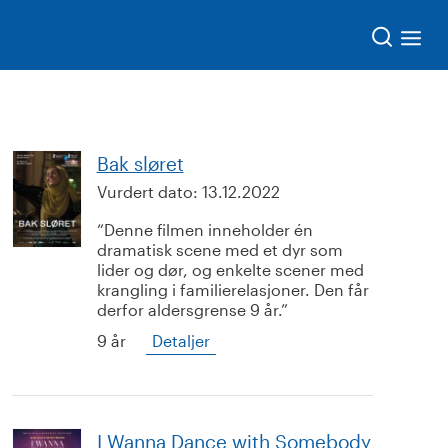
Søk
Bak sløret
Vurdert dato:
13.12.2022
Denne filmen inneholder én
dramatisk scene med et dyr som
lider og dør, og enkelte scener med
krangling i familierelasjoner. Den får
derfor aldersgrense 9 år.
9 år
Detaljer
I Wanna Dance with Somebody