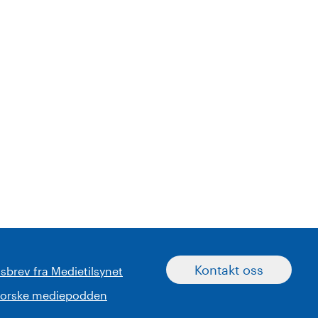
Kontakt oss
sbrev fra Medietilsynet
norske mediepodden