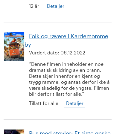
12 år
Detaljer
Folk og røvere i Kardemomme
by
Vurdert dato:
06.12.2022
Denne filmen inneholder en noe
dramatisk skildring av en brann.
Dette skjer innenfor en kjent og
trygg ramme, og antas derfor ikke å
være skadelig for de yngste. Filmen
blir derfor tillatt for alle.
Tillatt for alle
Detaljer
Pus med støvler: Et siste ønske