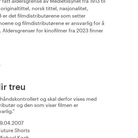
fått aldersgrense av Medietilsynet fra 1913 til
iginaltittel, norsk tittel, nasjonalitet,
23 er det filmdistributørene som setter
noene og filmdistributørene er ansvarlig for å
Aldersgrenser for kinofilmer fra 2023 finner
)
ir treu
rhåndskontrollert og skal derfor vises med
ributør og den som viser filmen er
varlig.
19.04.2007
Future Shorts
Michael Koch