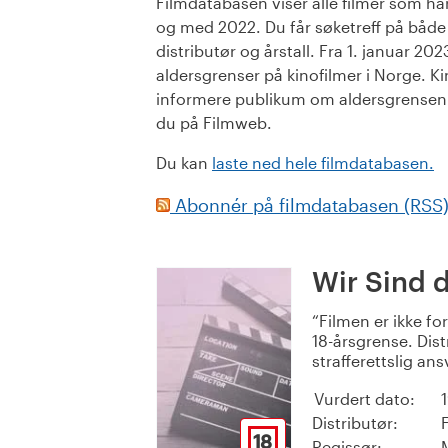
Filmdatabasen viser alle filmer som har 
og med 2022. Du får søketreff på både or
distributør og årstall. Fra 1. januar 20
aldersgrenser på kinofilmer i Norge. Ki
informere publikum om aldersgrensen. 
du på Filmweb.
Du kan
laste ned hele filmdatabasen.
Abonnér på filmdatabasen (RSS
Wir Sind d
Filmen er ikke fo
18-årsgrense. Dist
strafferettslig ans
Vurdert dato:
Distributør:
18
Regissør: