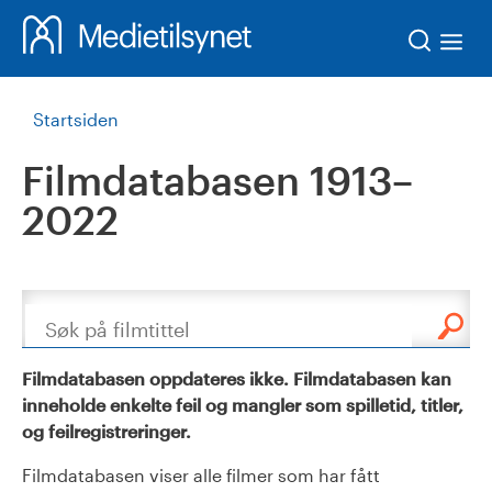
Søk
Startsiden
Filmdatabasen 1913–
2022
Søk
Filmdatabasen oppdateres ikke. Filmdatabasen kan
inneholde enkelte feil og mangler som spilletid, titler,
og feilregistreringer.
Filmdatabasen viser alle filmer som har fått