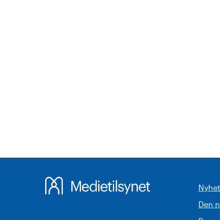
Nyhet
Den 