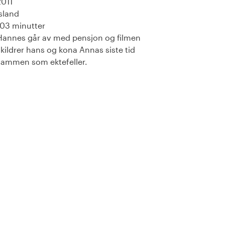
2011
Island
103 minutter
Hannes går av med pensjon og filmen
skildrer hans og kona Annas siste tid
sammen som ektefeller.