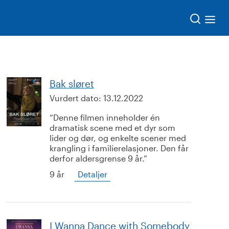
Søk
Bak sløret
Vurdert dato:
13.12.2022
Denne filmen inneholder én
dramatisk scene med et dyr som
lider og dør, og enkelte scener med
krangling i familierelasjoner. Den får
derfor aldersgrense 9 år.
9 år
Detaljer
I Wanna Dance with Somebody