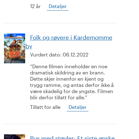
12 år
Detaljer
Folk og røvere i Kardemomme
by
Vurdert dato:
06.12.2022
Denne filmen inneholder en noe
dramatisk skildring av en brann.
Dette skjer innenfor en kjent og
trygg ramme, og antas derfor ikke å
være skadelig for de yngste. Filmen
blir derfor tillatt for alle.
Tillatt for alle
Detaljer
Pus med støvler: Et siste ønske