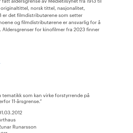
fått aldersgrense av Medietilsynet fra 1913 til
iginaltittel, norsk tittel, nasjonalitet,
23 er det filmdistributørene som setter
noene og filmdistributørene er ansvarlig for å
Aldersgrenser for kinofilmer fra 2023 finner
)
n tematikk som kan virke forstyrrende på
erfor 11-årsgrense.
01.03.2012
Arthaus
Runar Runarsson