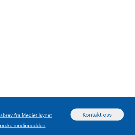
Kontakt oss
sbrev fra Medietilsynet
norske mediepodden