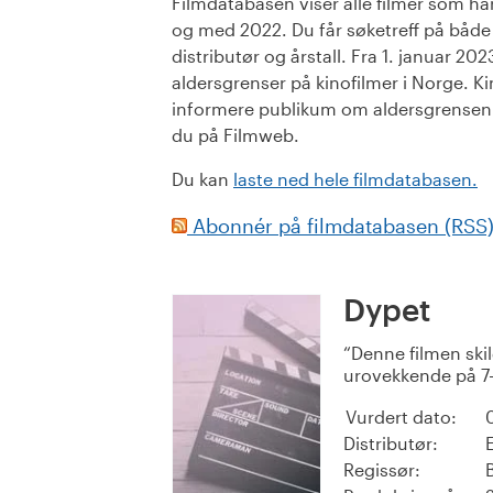
Filmdatabasen viser alle filmer som har 
og med 2022. Du får søketreff på både or
distributør og årstall. Fra 1. januar 20
aldersgrenser på kinofilmer i Norge. Ki
informere publikum om aldersgrensen. 
du på Filmweb.
Du kan
laste ned hele filmdatabasen.
Abonnér på filmdatabasen (RSS
Dypet
Denne filmen skil
urovekkende på 7-å
Vurdert dato:
Distributør:
Regissør: