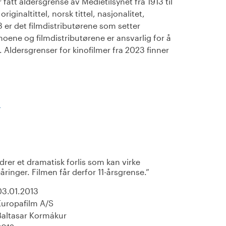
fått aldersgrense av Medietilsynet fra 1913 til
iginaltittel, norsk tittel, nasjonalitet,
23 er det filmdistributørene som setter
noene og filmdistributørene er ansvarlig for å
Aldersgrenser for kinofilmer fra 2023 finner
)
drer et dramatisk forlis som kan virke
ringer. Filmen får derfor 11-årsgrense.
03.01.2013
Europafilm A/S
Baltasar Kormákur