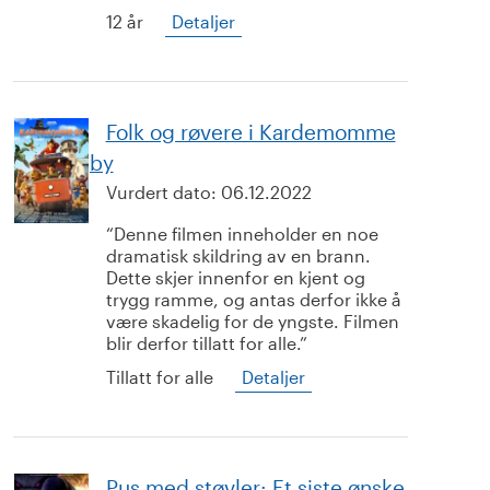
12 år
Detaljer
Folk og røvere i Kardemomme
by
Vurdert dato:
06.12.2022
Denne filmen inneholder en noe
dramatisk skildring av en brann.
Dette skjer innenfor en kjent og
trygg ramme, og antas derfor ikke å
være skadelig for de yngste. Filmen
blir derfor tillatt for alle.
Tillatt for alle
Detaljer
Pus med støvler: Et siste ønske