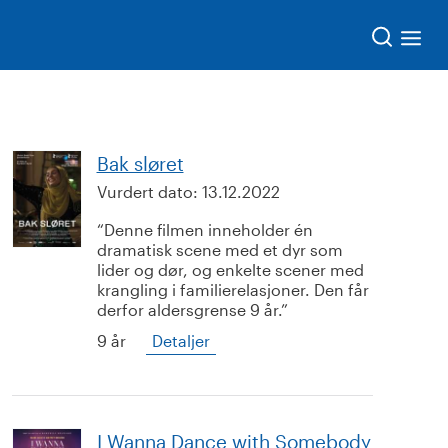
Søk
Bak sløret
Vurdert dato:
13.12.2022
Denne filmen inneholder én
dramatisk scene med et dyr som
lider og dør, og enkelte scener med
krangling i familierelasjoner. Den får
derfor aldersgrense 9 år.
9 år
Detaljer
I Wanna Dance with Somebody