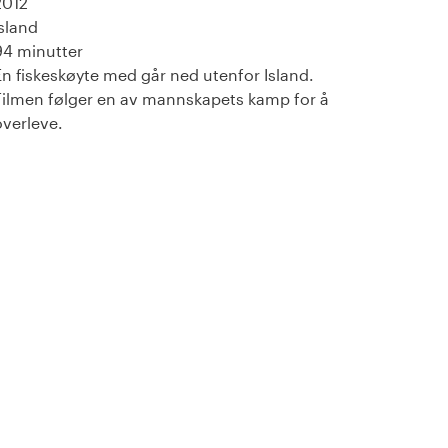
2012
Island
94 minutter
En fiskeskøyte med går ned utenfor Island.
Filmen følger en av mannskapets kamp for å
overleve.