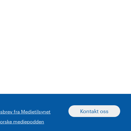
Kontakt oss
sbrev fra Medietilsynet
norske mediepodden