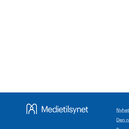
Nyhet
Den 