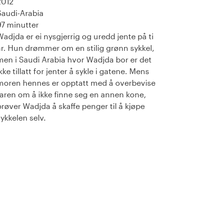
2012
Saudi-Arabia
97 minutter
Wadjda er ei nysgjerrig og uredd jente på ti
år. Hun drømmer om en stilig grønn sykkel,
men i Saudi Arabia hvor Wadjda bor er det
kke tillatt for jenter å sykle i gatene. Mens
moren hennes er opptatt med å overbevise
faren om å ikke finne seg en annen kone,
prøver Wadjda å skaffe penger til å kjøpe
sykkelen selv.