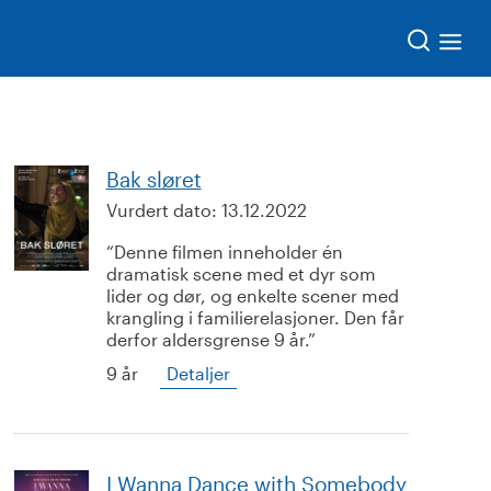
Søk
Bak sløret
Vurdert dato:
13.12.2022
Denne filmen inneholder én
dramatisk scene med et dyr som
lider og dør, og enkelte scener med
krangling i familierelasjoner. Den får
derfor aldersgrense 9 år.
9 år
Detaljer
I Wanna Dance with Somebody