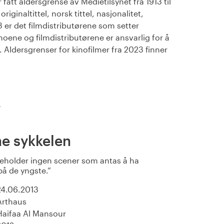
fått aldersgrense av Medietilsynet fra 1913 til
iginaltittel, norsk tittel, nasjonalitet,
23 er det filmdistributørene som setter
noene og filmdistributørene er ansvarlig for å
Aldersgrenser for kinofilmer fra 2023 finner
)
e sykkelen
eholder ingen scener som antas å ha
på de yngste.
24.06.2013
Arthaus
Haifaa Al Mansour