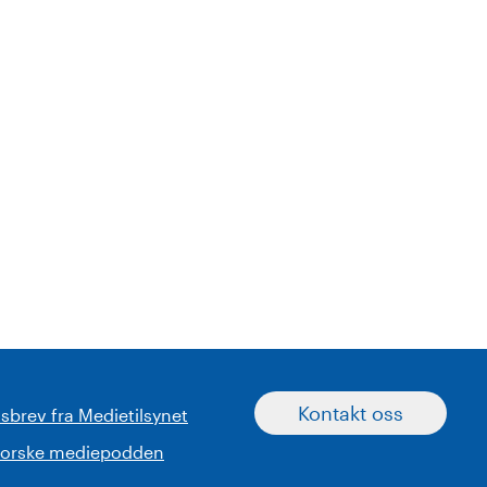
Kontakt oss
sbrev fra Medietilsynet
norske mediepodden