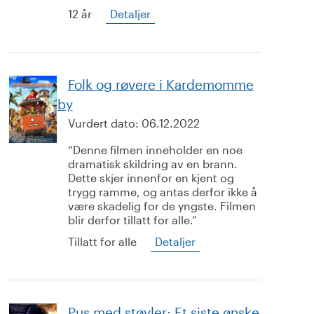
12 år
Detaljer
Folk og røvere i Kardemomme
by
Vurdert dato:
06.12.2022
Denne filmen inneholder en noe
dramatisk skildring av en brann.
Dette skjer innenfor en kjent og
trygg ramme, og antas derfor ikke å
være skadelig for de yngste. Filmen
blir derfor tillatt for alle.
Tillatt for alle
Detaljer
Pus med støvler: Et siste ønske