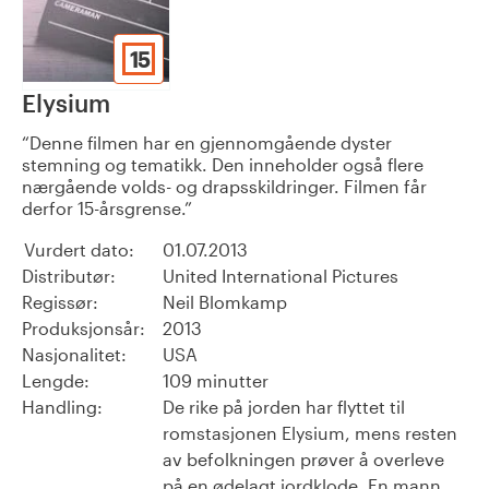
15
Elysium
Denne filmen har en gjennomgående dyster
stemning og tematikk. Den inneholder også flere
nærgående volds- og drapsskildringer. Filmen får
derfor 15-årsgrense.
Vurdert dato:
01.07.2013
Distributør:
United International Pictures
Regissør:
Neil Blomkamp
Produksjonsår:
2013
Nasjonalitet:
USA
Lengde:
109 minutter
Handling:
De rike på jorden har flyttet til
romstasjonen Elysium, mens resten
av befolkningen prøver å overleve
på en ødelagt jordklode. En mann