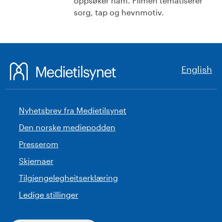
oppsøker ham. Filmen tematiserer
sorg, tap og hevnmotiv.
English
Nyhetsbrev fra Medietilsynet
Den norske mediepodden
Presserom
Skjemaer
Tilgjengelegheitserklæring
Ledige stillinger