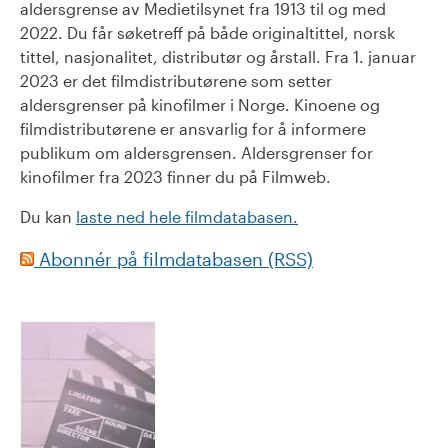
aldersgrense av Medietilsynet fra 1913 til og med
2022. Du får søketreff på både originaltittel, norsk
tittel, nasjonalitet, distributør og årstall. Fra 1. januar
2023 er det filmdistributørene som setter
aldersgrenser på kinofilmer i Norge. Kinoene og
filmdistributørene er ansvarlig for å informere
publikum om aldersgrensen. Aldersgrenser for
kinofilmer fra 2023 finner du på Filmweb.
Du kan
laste ned hele filmdatabasen.
Abonnér på filmdatabasen (RSS)