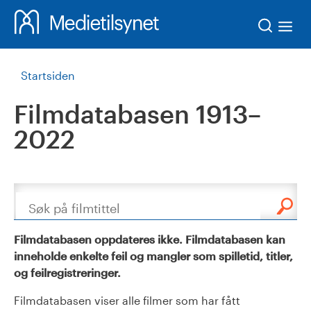
Søk
Startsiden
Filmdatabasen 1913–
2022
Søk
Filmdatabasen oppdateres ikke. Filmdatabasen kan
inneholde enkelte feil og mangler som spilletid, titler,
og feilregistreringer.
Filmdatabasen viser alle filmer som har fått