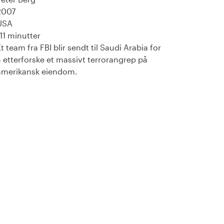
2007
USA
111 minutter
t team fra FBI blir sendt til Saudi Arabia for
å etterforske et massivt terrorangrep på
amerikansk eiendom.