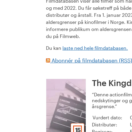
Filmdatabasen viser alle filmer som har 
og med 2022. Du får søketreff på både or
distributør og årstall. Fra 1. januar 20
aldersgrenser på kinofilmer i Norge. Ki
informere publikum om aldersgrensen. 
du på Filmweb.
Du kan
laste ned hele filmdatabasen.
Abonnér på filmdatabasen (RSS
The King
Denne actionfil
nedskytinger og gr
årsgrense.
Vurdert dato:
Distributør:
15
Regissør: