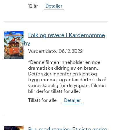
12 år
Detaljer
Folk og røvere i Kardemomme
by
Vurdert dato:
06.12.2022
Denne filmen inneholder en noe
dramatisk skildring av en brann.
Dette skjer innenfor en kjent og
trygg ramme, og antas derfor ikke å
være skadelig for de yngste. Filmen
blir derfor tillatt for alle.
Tillatt for alle
Detaljer
Pus med støvler: Et siste ønske