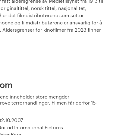
fått aldersgrense av Medietilsynet fra 1913 til
iginaltittel, norsk tittel, nasjonalitet,
23 er det filmdistributørene som setter
noene og filmdistributørene er ansvarlig for å
Aldersgrenser for kinofilmer fra 2023 finner
)
dom
mene inneholder store mengder
ove terrorhandlinger. Filmen får derfor 15-
02.10.2007
United International Pictures
Peter Berg