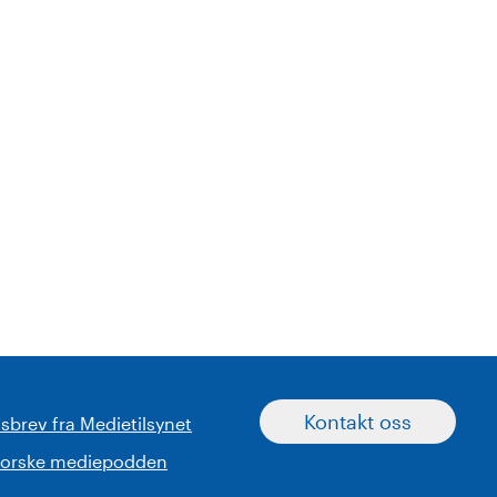
Kontakt oss
sbrev fra Medietilsynet
norske mediepodden