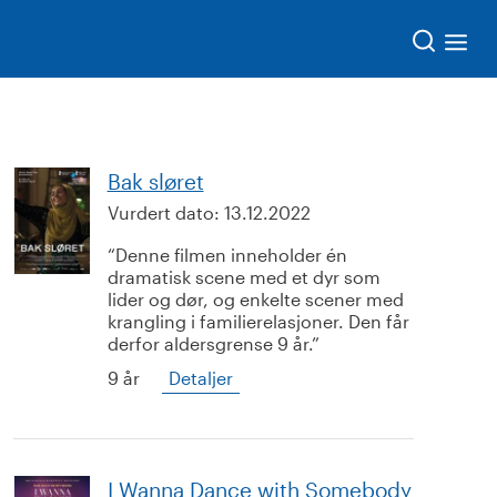
Søk
Bak sløret
Vurdert dato:
13.12.2022
Denne filmen inneholder én
dramatisk scene med et dyr som
lider og dør, og enkelte scener med
krangling i familierelasjoner. Den får
derfor aldersgrense 9 år.
9 år
Detaljer
I Wanna Dance with Somebody