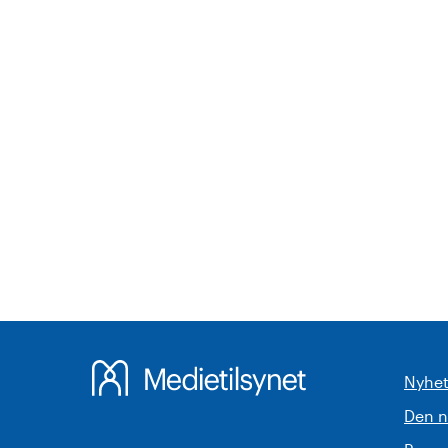
Nyhet
Den 