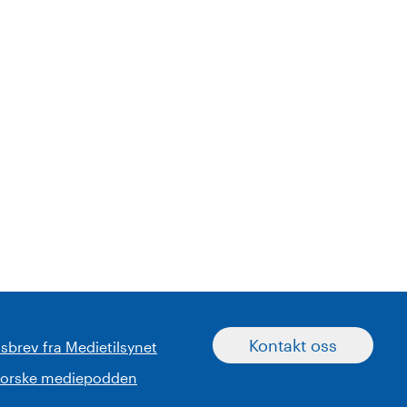
Kontakt oss
sbrev fra Medietilsynet
norske mediepodden