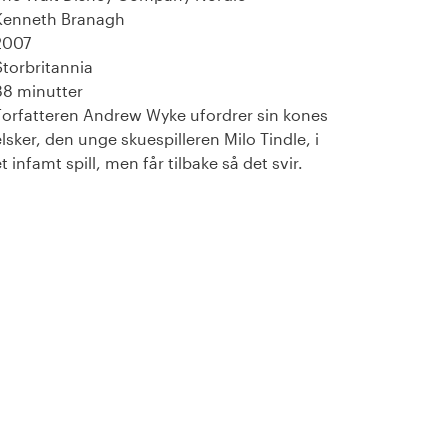
Kenneth Branagh
2007
Storbritannia
88 minutter
Forfatteren Andrew Wyke ufordrer sin kones
elsker, den unge skuespilleren Milo Tindle, i
t infamt spill, men får tilbake så det svir.