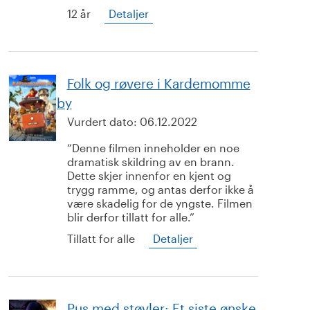
12 år
Detaljer
Folk og røvere i Kardemomme
by
Vurdert dato:
06.12.2022
Denne filmen inneholder en noe
dramatisk skildring av en brann.
Dette skjer innenfor en kjent og
trygg ramme, og antas derfor ikke å
være skadelig for de yngste. Filmen
blir derfor tillatt for alle.
Tillatt for alle
Detaljer
Pus med støvler: Et siste ønske