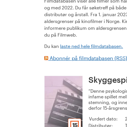
Filmdatabasen viser alle filmer som har 
og med 2022. Du får søketreff på både or
distributør og årstall. Fra 1. januar 20
aldersgrenser på kinofilmer i Norge. Ki
informere publikum om aldersgrensen. 
du på Filmweb.
Du kan
laste ned hele filmdatabasen.
Abonnér på filmdatabasen (RSS
Skyggespi
Denne psykologisk
infame spillet me
stemning, og inne
derfor 15-årsgrens
Vurdert dato:
15
Distributør: