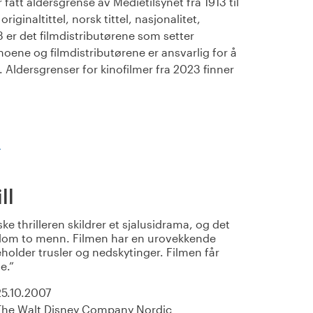
fått aldersgrense av Medietilsynet fra 1913 til
iginaltittel, norsk tittel, nasjonalitet,
23 er det filmdistributørene som setter
noene og filmdistributørene er ansvarlig for å
Aldersgrenser for kinofilmer fra 2023 finner
)
ll
e thrilleren skildrer et sjalusidrama, og det
llom to menn. Filmen har en urovekkende
holder trusler og nedskytinger. Filmen får
e.
25.10.2007
The Walt Disney Company Nordic