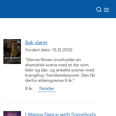
Søk
Bak sløret
Vurdert dato:
13.12.2022
Denne filmen inneholder én
dramatisk scene med et dyr som
lider og dør, og enkelte scener med
krangling i familierelasjoner. Den får
derfor aldersgrense 9 år.
9 år
Detaljer
I Wanna Dance with Somebody