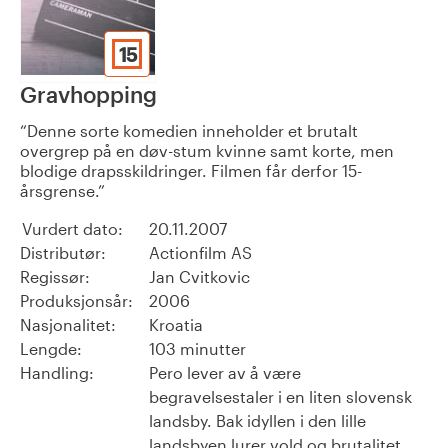
15
Gravhopping
Denne sorte komedien inneholder et brutalt
overgrep på en døv-stum kvinne samt korte, men
blodige drapsskildringer. Filmen får derfor 15-
årsgrense.
Vurdert dato:
20.11.2007
Distributør:
Actionfilm AS
Regissør:
Jan Cvitkovic
Produksjonsår:
2006
Nasjonalitet:
Kroatia
Lengde:
103 minutter
Handling:
Pero lever av å være
begravelsestaler i en liten slovensk
landsby. Bak idyllen i den lille
landsbyen lurer vold og brutalitet.