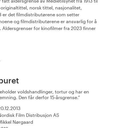
fått aldersgrense av Medietilsynet fra 1913 til
iginaltittel, norsk tittel, nasjonalitet,
23 er det filmdistributørene som setter
noene og filmdistributørene er ansvarlig for å
Aldersgrenser for kinofilmer fra 2023 finner
)
buret
eholder voldshandlinger, tortur og har en
mning. Den får derfor 15-årsgrense.
20.12.2013
Nordisk Film Distribusjon AS
Mikkel Nørgaard