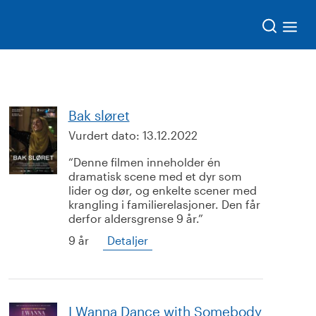
Søk
Bak sløret
Vurdert dato:
13.12.2022
Denne filmen inneholder én
dramatisk scene med et dyr som
lider og dør, og enkelte scener med
krangling i familierelasjoner. Den får
derfor aldersgrense 9 år.
9 år
Detaljer
I Wanna Dance with Somebody