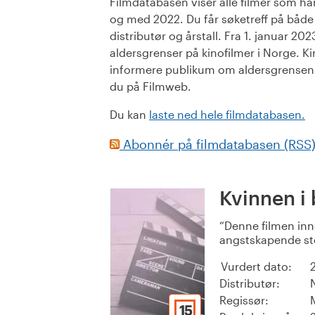
Filmdatabasen viser alle filmer som har 
og med 2022. Du får søketreff på både or
distributør og årstall. Fra 1. januar 20
aldersgrenser på kinofilmer i Norge. Ki
informere publikum om aldersgrensen. 
du på Filmweb.
Du kan
laste ned hele filmdatabasen.
Abonnér på filmdatabasen (RSS
Kvinnen i 
Denne filmen inn
angstskapende ste
Vurdert dato:
Distributør:
Regissør:
15