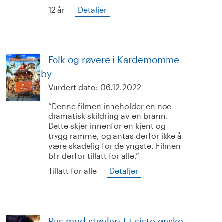
12 år
Detaljer
Folk og røvere i Kardemomme
by
Vurdert dato:
06.12.2022
Denne filmen inneholder en noe
dramatisk skildring av en brann.
Dette skjer innenfor en kjent og
trygg ramme, og antas derfor ikke å
være skadelig for de yngste. Filmen
blir derfor tillatt for alle.
Tillatt for alle
Detaljer
Pus med støvler: Et siste ønske