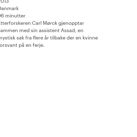
2013
Danmark
96 minutter
Etterforskeren Carl Mørck gjenopptar
sammen med sin assistent Assad, en
mystisk sak fra flere år tilbake der en kvinne
forsvant på en ferje.