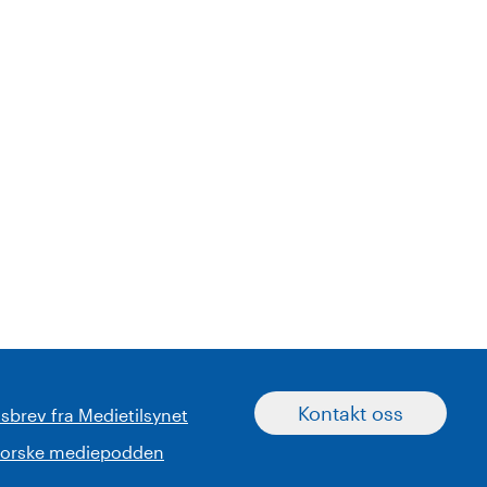
Kontakt oss
sbrev fra Medietilsynet
norske mediepodden