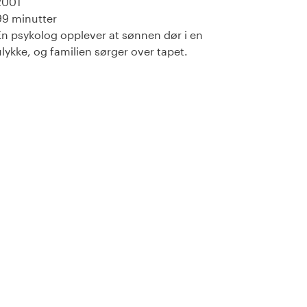
2001
99 minutter
En psykolog opplever at sønnen dør i en
ulykke, og familien sørger over tapet.