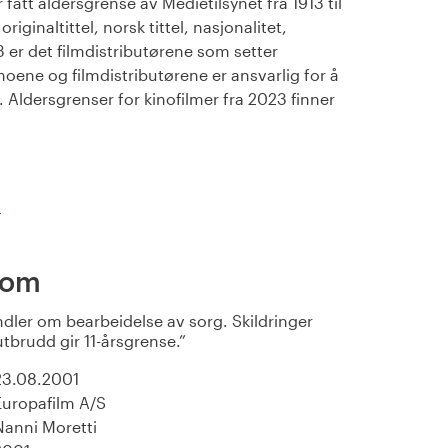
fått aldersgrense av Medietilsynet fra 1913 til
iginaltittel, norsk tittel, nasjonalitet,
23 er det filmdistributørene som setter
noene og filmdistributørene er ansvarlig for å
Aldersgrenser for kinofilmer fra 2023 finner
)
rom
dler om bearbeidelse av sorg. Skildringer
utbrudd gir 11-årsgrense.
23.08.2001
Europafilm A/S
Nanni Moretti