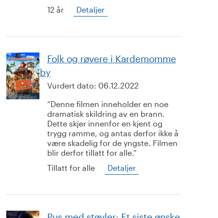
12 år
Detaljer
Folk og røvere i Kardemomme
by
Vurdert dato:
06.12.2022
Denne filmen inneholder en noe
dramatisk skildring av en brann.
Dette skjer innenfor en kjent og
trygg ramme, og antas derfor ikke å
være skadelig for de yngste. Filmen
blir derfor tillatt for alle.
Tillatt for alle
Detaljer
Pus med støvler: Et siste ønske