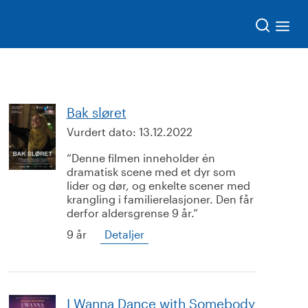
Søk
Bak sløret
Vurdert dato:
13.12.2022
Denne filmen inneholder én
dramatisk scene med et dyr som
lider og dør, og enkelte scener med
krangling i familierelasjoner. Den får
derfor aldersgrense 9 år.
9 år
Detaljer
I Wanna Dance with Somebody