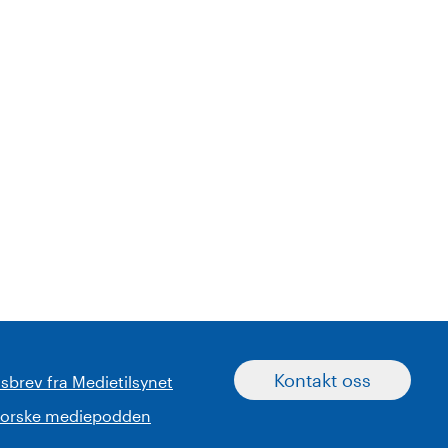
Kontakt oss
sbrev fra Medietilsynet
norske mediepodden