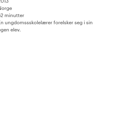
2013
Norge
52 minutter
En ungdomssskolelærer forelsker seg i sin
egen elev.