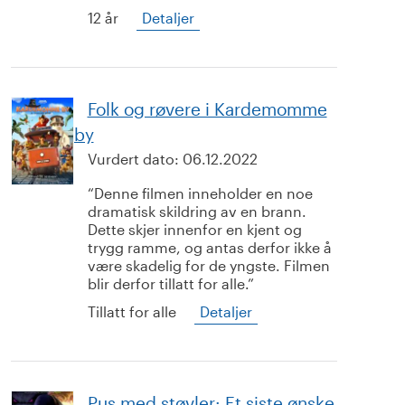
12 år
Detaljer
Folk og røvere i Kardemomme
by
Vurdert dato:
06.12.2022
Denne filmen inneholder en noe
dramatisk skildring av en brann.
Dette skjer innenfor en kjent og
trygg ramme, og antas derfor ikke å
være skadelig for de yngste. Filmen
blir derfor tillatt for alle.
Tillatt for alle
Detaljer
Pus med støvler: Et siste ønske