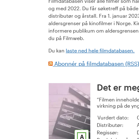
Filmdatabasen viser alle filmer som har 
og med 2022. Du får søketreff på både or
distributør og årstall. Fra 1. januar 20
aldersgrenser på kinofilmer i Norge. Ki
informere publikum om aldersgrensen. 
du på Filmweb.
Du kan
laste ned hele filmdatabasen.
Abonnér på filmdatabasen (RSS
Det er meg
Filmen inneholde
virkning på de yng
Vurdert dato:
Distributør:
Regissør:
A