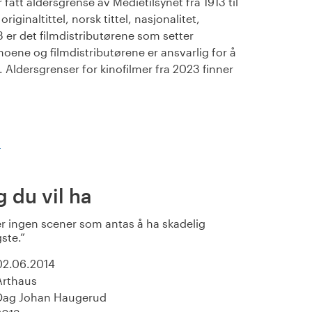
fått aldersgrense av Medietilsynet fra 1913 til
iginaltittel, norsk tittel, nasjonalitet,
23 er det filmdistributørene som setter
noene og filmdistributørene er ansvarlig for å
Aldersgrenser for kinofilmer fra 2023 finner
)
 du vil ha
r ingen scener som antas å ha skadelig
ste.
02.06.2014
Arthaus
Dag Johan Haugerud