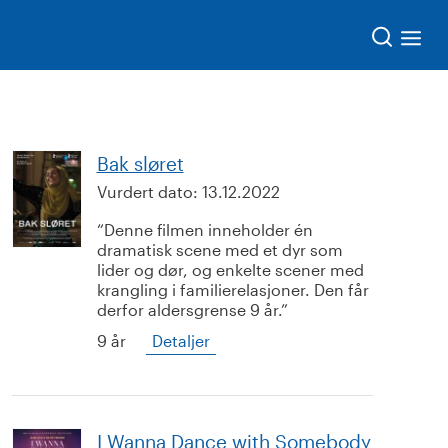
Søk
Bak sløret
Vurdert dato:
13.12.2022
Denne filmen inneholder én
dramatisk scene med et dyr som
lider og dør, og enkelte scener med
krangling i familierelasjoner. Den får
derfor aldersgrense 9 år.
9 år
Detaljer
I Wanna Dance with Somebody