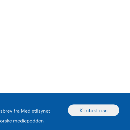
Kontakt oss
sbrev fra Medietilsynet
norske mediepodden