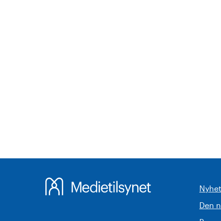
Nyhet
Den 