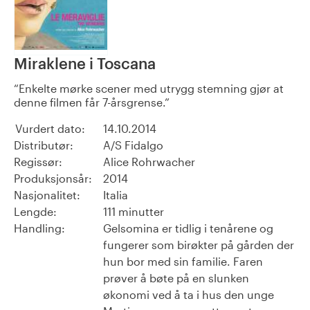
Miraklene i Toscana
Enkelte mørke scener med utrygg stemning gjør at
denne filmen får 7-årsgrense.
Vurdert dato:
14.10.2014
Distributør:
A/S Fidalgo
Regissør:
Alice Rohrwacher
Produksjonsår:
2014
Nasjonalitet:
Italia
Lengde:
111 minutter
Handling:
Gelsomina er tidlig i tenårene og
fungerer som birøkter på gården der
hun bor med sin familie. Faren
prøver å bøte på en slunken
økonomi ved å ta i hus den unge