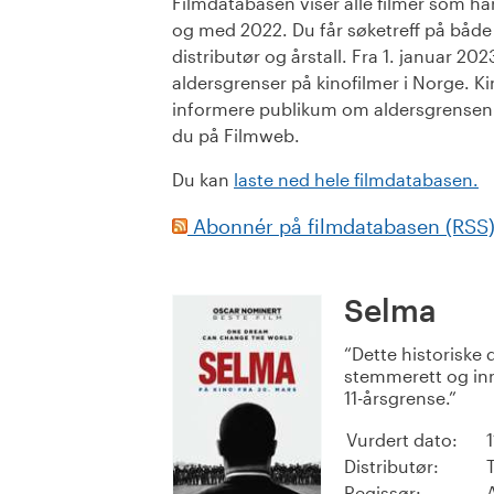
Filmdatabasen viser alle filmer som har 
og med 2022. Du får søketreff på både or
distributør og årstall. Fra 1. januar 20
aldersgrenser på kinofilmer i Norge. Ki
informere publikum om aldersgrensen. 
du på Filmweb.
Du kan
laste ned hele filmdatabasen.
Abonnér på filmdatabasen (RSS
Selma
Dette historiske 
stemmerett og inn
11-årsgrense.
Vurdert dato:
Distributør:
Regissør: