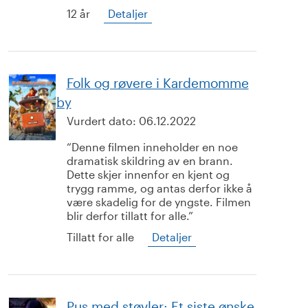
12 år
Detaljer
Folk og røvere i Kardemomme
by
Vurdert dato:
06.12.2022
Denne filmen inneholder en noe
dramatisk skildring av en brann.
Dette skjer innenfor en kjent og
trygg ramme, og antas derfor ikke å
være skadelig for de yngste. Filmen
blir derfor tillatt for alle.
Tillatt for alle
Detaljer
Pus med støvler: Et siste ønske