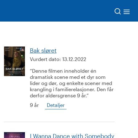
Søk
Bak sløret
Vurdert dato:
13.12.2022
Denne filmen inneholder én
dramatisk scene med et dyr som
lider og dør, og enkelte scener med
krangling i familierelasjoner. Den får
derfor aldersgrense 9 år.
9 år
Detaljer
I Wanna Dance with Somebody