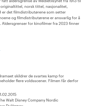
fått aldersgrense av Medietilsynet fra 1913 til
iginaltittel, norsk tittel, nasjonalitet,
23 er det filmdistributørene som setter
noene og filmdistributørene er ansvarlig for å
Aldersgrenser for kinofilmer fra 2023 finner
)
dramaet skildrer de svartes kamp for
eholder flere voldsscener. Filmen får derfor
11.02.2015
The Walt Disney Company Nordic
Ava DuVernay