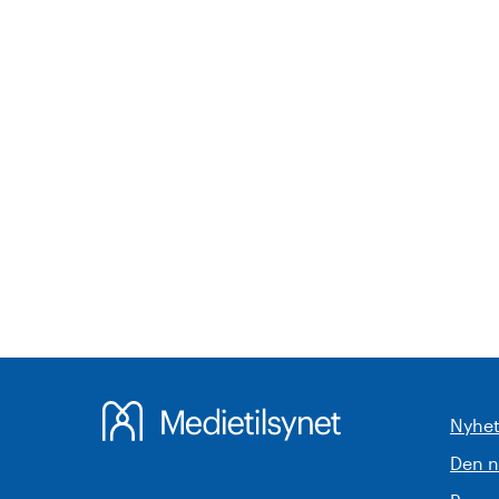
Nyhet
Den 