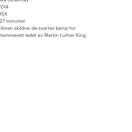
2014
USA
127 minutter
Filmen skildrer de svartes kamp for
stemmerett ledet av Martin Luther King.