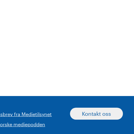
Kontakt oss
sbrev fra Medietilsynet
norske mediepodden