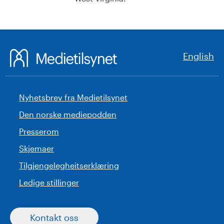
English
Nyhetsbrev fra Medietilsynet
Den norske mediepodden
Presserom
Skjemaer
Tilgjengelegheitserklæring
Ledige stillinger
Kontakt oss