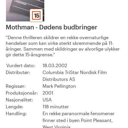
15
Mothman - Dødens budbringer
Denne thrilleren skildrer en rekke overnaturlige
hendelser som kan virke sterkt skremmende på 11-
åringer. Sammen med skildringer av alvorlige ulykker
gir dette 15-årsgrense.
Vurdert dato:
18.03.2002
Distributør:
Columbia TriStar Nordisk Film
Distributors AS
Regissør:
Mark Pellington
Produksjonsår:
2001
Nasjonalitet:
USA
Lengde:
118 minutter
Handling:
En rekke paranormale fenomener
finner sted i byen Point Pleasant,
West Virginia.