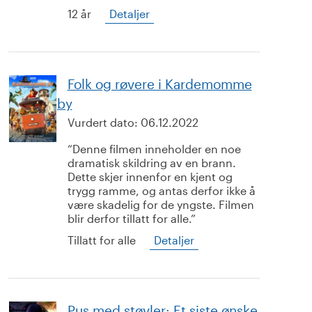
12 år
Detaljer
Folk og røvere i Kardemomme
by
Vurdert dato:
06.12.2022
Denne filmen inneholder en noe
dramatisk skildring av en brann.
Dette skjer innenfor en kjent og
trygg ramme, og antas derfor ikke å
være skadelig for de yngste. Filmen
blir derfor tillatt for alle.
Tillatt for alle
Detaljer
Pus med støvler: Et siste ønske