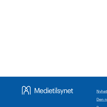
Nyhet
Den 