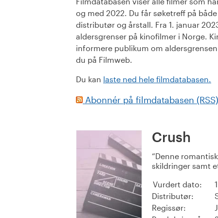
Filmdatabasen viser alle filmer som har 
og med 2022. Du får søketreff på både or
distributør og årstall. Fra 1. januar 20
aldersgrenser på kinofilmer i Norge. Ki
informere publikum om aldersgrensen. 
du på Filmweb.
Du kan
laste ned hele filmdatabasen.
Abonnér på filmdatabasen (RSS
Crush
Denne romantiske
skildringer samt e
Vurdert dato:
Distributør:
Regissør: