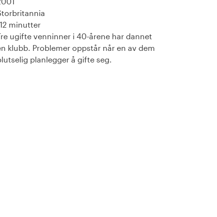
2001
Storbritannia
112 minutter
Tre ugifte venninner i 40-årene har dannet
en klubb. Problemer oppstår når en av dem
plutselig planlegger å gifte seg.