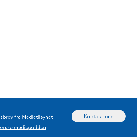
Kontakt oss
sbrev fra Medietilsynet
norske mediepodden