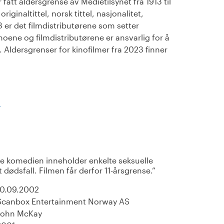
fått aldersgrense av Medietilsynet fra 1913 til
iginaltittel, norsk tittel, nasjonalitet,
23 er det filmdistributørene som setter
noene og filmdistributørene er ansvarlig for å
Aldersgrenser for kinofilmer fra 2023 finner
)
 komedien inneholder enkelte seksuelle
t dødsfall. Filmen får derfor 11-årsgrense.
10.09.2002
Scanbox Entertainment Norway AS
John McKay