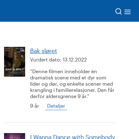
Søk
Bak sløret
Vurdert dato:
13.12.2022
Denne filmen inneholder én
dramatisk scene med et dyr som
lider og dør, og enkelte scener med
krangling i familierelasjoner. Den får
derfor aldersgrense 9 år.
9 år
Detaljer
I Wanna Dance with Somebody