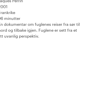
Jaques Perrin
2001
Frankrike
96 minutter
En dokumentar om fuglenes reiser fra sør til
nord og tilbake igjen. Fuglene er sett fra et
itt uvanlig perspektiv.