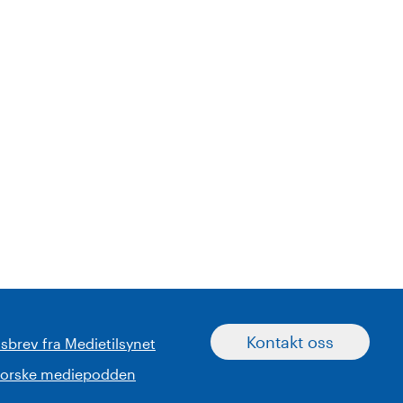
Kontakt oss
sbrev fra Medietilsynet
norske mediepodden