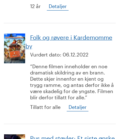
12 år
Detaljer
Folk og røvere i Kardemomme
by
Vurdert dato:
06.12.2022
Denne filmen inneholder en noe
dramatisk skildring av en brann.
Dette skjer innenfor en kjent og
trygg ramme, og antas derfor ikke å
være skadelig for de yngste. Filmen
blir derfor tillatt for alle.
Tillatt for alle
Detaljer
Pus med støvler: Et siste ønske