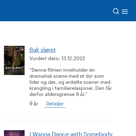
Søk
Bak sløret
Vurdert dato:
13.12.2022
Denne filmen inneholder én
dramatisk scene med et dyr som
lider og dør, og enkelte scener med
krangling i familierelasjoner. Den får
derfor aldersgrense 9 år.
9 år
Detaljer
I Wanna Dance with Somebody