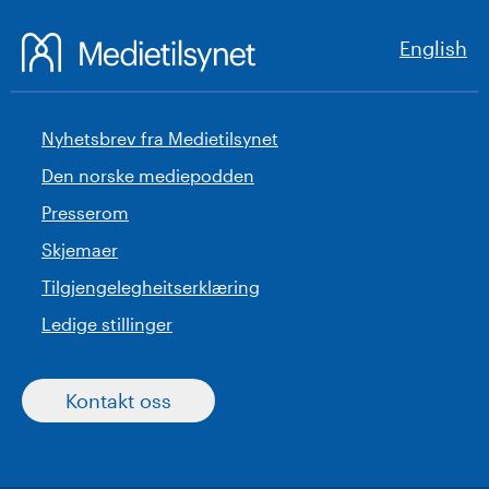
English
Nyhetsbrev fra Medietilsynet
Den norske mediepodden
Presserom
Skjemaer
Tilgjengelegheitserklæring
Ledige stillinger
Kontakt oss