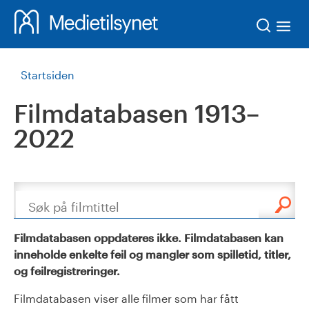
Søk
Startsiden
Filmdatabasen 1913–
2022
Søk
Filmdatabasen oppdateres ikke. Filmdatabasen kan
inneholde enkelte feil og mangler som spilletid, titler,
og feilregistreringer.
Filmdatabasen viser alle filmer som har fått