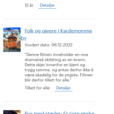
12 år
Detaljer
Folk og røvere i Kardemomme
by
Vurdert dato:
06.12.2022
Denne filmen inneholder en noe
dramatisk skildring av en brann.
Dette skjer innenfor en kjent og
trygg ramme, og antas derfor ikke å
være skadelig for de yngste. Filmen
blir derfor tillatt for alle.
Tillatt for alle
Detaljer
Pus med støvler: Et siste ønske