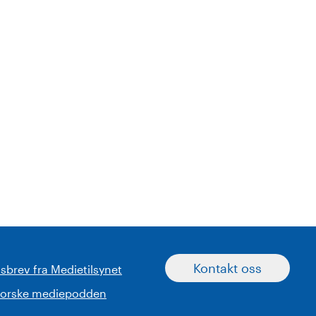
Kontakt oss
sbrev fra Medietilsynet
norske mediepodden