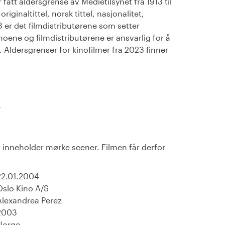
fått aldersgrense av Medietilsynet fra 1913 til
iginaltittel, norsk tittel, nasjonalitet,
23 er det filmdistributørene som setter
noene og filmdistributørene er ansvarlig for å
Aldersgrenser for kinofilmer fra 2023 finner
)
 inneholder mørke scener. Filmen får derfor
22.01.2004
Oslo Kino A/S
Alexandrea Perez
2003
Norge