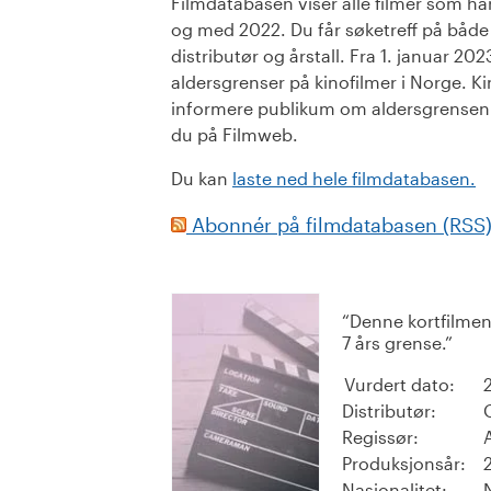
Filmdatabasen viser alle filmer som har 
og med 2022. Du får søketreff på både or
distributør og årstall. Fra 1. januar 20
aldersgrenser på kinofilmer i Norge. Ki
informere publikum om aldersgrensen. 
du på Filmweb.
Du kan
laste ned hele filmdatabasen.
Abonnér på filmdatabasen (RSS
Denne kortfilmen
7 års grense.
Vurdert dato:
Distributør:
Regissør:
Produksjonsår:
Nasjonalitet: