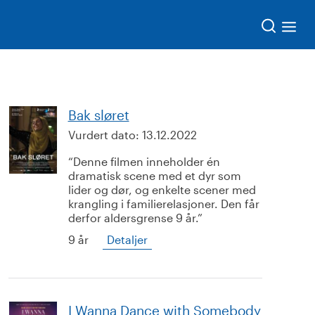
Søk
Bak sløret
Vurdert dato:
13.12.2022
Denne filmen inneholder én
dramatisk scene med et dyr som
lider og dør, og enkelte scener med
krangling i familierelasjoner. Den får
derfor aldersgrense 9 år.
9 år
Detaljer
I Wanna Dance with Somebody