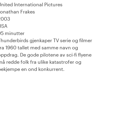
United International Pictures
Jonathan Frakes
2003
USA
95 minutter
Thunderbirds gjenkaper TV serie og filmer
fra 1960 tallet med samme navn og
oppdrag. De gode pilotene av sci-fi flyene
må redde folk fra ulike katastrofer og
bekjempe en ond konkurrent.