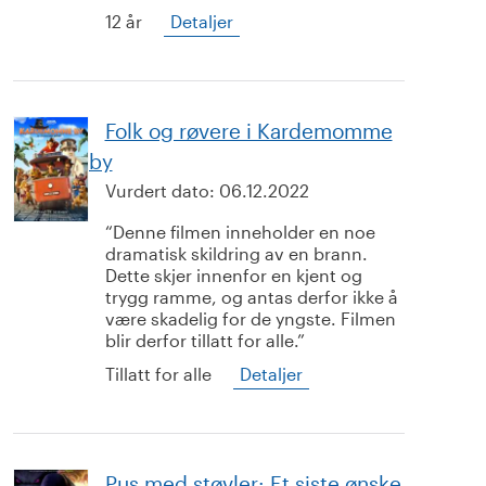
12 år
Detaljer
Folk og røvere i Kardemomme
by
Vurdert dato:
06.12.2022
Denne filmen inneholder en noe
dramatisk skildring av en brann.
Dette skjer innenfor en kjent og
trygg ramme, og antas derfor ikke å
være skadelig for de yngste. Filmen
blir derfor tillatt for alle.
Tillatt for alle
Detaljer
Pus med støvler: Et siste ønske