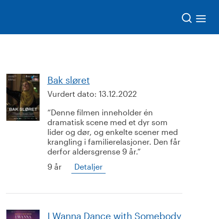
Søk
Bak sløret
Vurdert dato:
13.12.2022
Denne filmen inneholder én
dramatisk scene med et dyr som
lider og dør, og enkelte scener med
krangling i familierelasjoner. Den får
derfor aldersgrense 9 år.
9 år
Detaljer
I Wanna Dance with Somebody