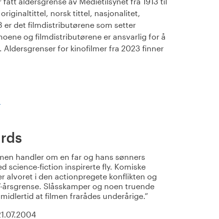
fått aldersgrense av Medietilsynet fra 1913 til
iginaltittel, norsk tittel, nasjonalitet,
23 er det filmdistributørene som setter
noene og filmdistributørene er ansvarlig for å
Aldersgrenser for kinofilmer fra 2023 finner
)
rds
men handler om en far og hans sønners
 science-fiction inspirerte fly. Komiske
r alvoret i den actionpregete konflikten og
r 7-årsgrense. Slåsskamper og noen truende
 imidlertid at filmen frarådes underårige.
21.07.2004