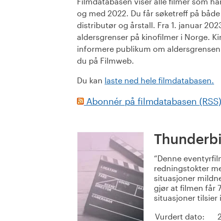
Filmdatabasen viser alle filmer som har 
og med 2022. Du får søketreff på både or
distributør og årstall. Fra 1. januar 20
aldersgrenser på kinofilmer i Norge. Ki
informere publikum om aldersgrensen. 
du på Filmweb.
Du kan
laste ned hele filmdatabasen.
Abonnér på filmdatabasen (RSS
Thunderbi
Denne eventyrfil
redningstokter med
situasjoner mildne
gjør at filmen få
situasjoner tilsier
Vurdert dato: