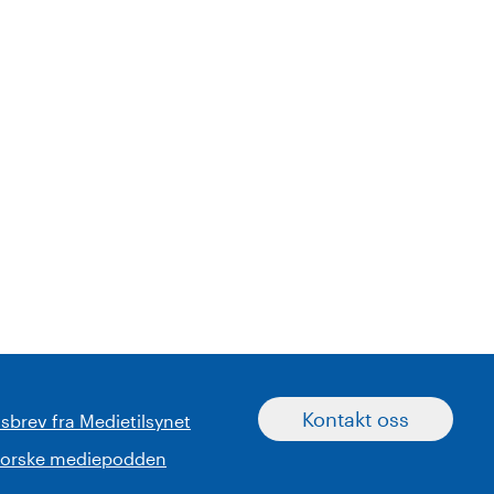
Kontakt oss
sbrev fra Medietilsynet
norske mediepodden