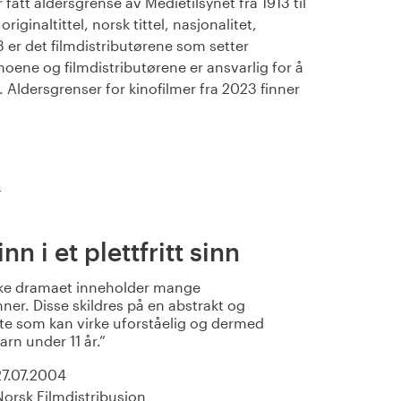
fått aldersgrense av Medietilsynet fra 1913 til
iginaltittel, norsk tittel, nasjonalitet,
23 er det filmdistributørene som setter
noene og filmdistributørene er ansvarlig for å
Aldersgrenser for kinofilmer fra 2023 finner
)
nn i et plettfritt sinn
ske dramaet inneholder mange
ner. Disse skildres på en abstrakt og
e som kan virke uforståelig og dermed
n under 11 år.
27.07.2004
Norsk Filmdistribusjon