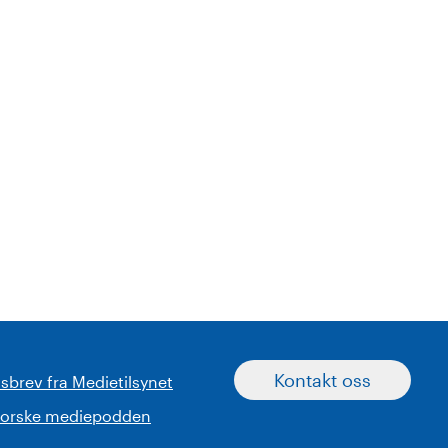
Kontakt oss
sbrev fra Medietilsynet
norske mediepodden