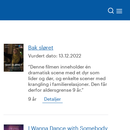
Søk
Bak sløret
Vurdert dato:
13.12.2022
Denne filmen inneholder én
dramatisk scene med et dyr som
lider og dør, og enkelte scener med
krangling i familierelasjoner. Den får
derfor aldersgrense 9 år.
9 år
Detaljer
I Wanna Dance with Somebody