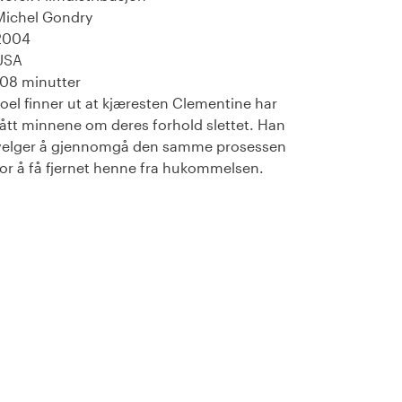
Michel Gondry
2004
USA
108 minutter
Joel finner ut at kjæresten Clementine har
fått minnene om deres forhold slettet. Han
velger å gjennomgå den samme prosessen
for å få fjernet henne fra hukommelsen.