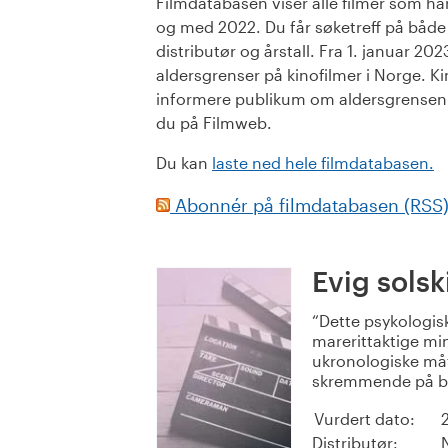
Filmdatabasen viser alle filmer som har 
og med 2022. Du får søketreff på både or
distributør og årstall. Fra 1. januar 20
aldersgrenser på kinofilmer i Norge. Ki
informere publikum om aldersgrensen. 
du på Filmweb.
Du kan
laste ned hele filmdatabasen.
Abonnér på filmdatabasen (RSS
Evig solski
Dette psykologi
marerittaktige min
ukronologiske måt
skremmende på bar
Vurdert dato:
Distributør: