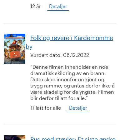
12 år
Detaljer
Folk og røvere i Kardemomme
by
Vurdert dato:
06.12.2022
Denne filmen inneholder en noe
dramatisk skildring av en brann.
Dette skjer innenfor en kjent og
trygg ramme, og antas derfor ikke å
være skadelig for de yngste. Filmen
blir derfor tillatt for alle.
Tillatt for alle
Detaljer
Pus med støvler: Et siste ønske