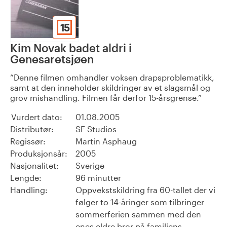
15
Kim Novak badet aldri i
Genesaretsjøen
Denne filmen omhandler voksen drapsproblematikk,
samt at den inneholder skildringer av et slagsmål og
grov mishandling. Filmen får derfor 15-årsgrense.
Vurdert dato:
01.08.2005
Distributør:
SF Studios
Regissør:
Martin Asphaug
Produksjonsår:
2005
Nasjonalitet:
Sverige
Lengde:
96 minutter
Handling:
Oppvekstskildring fra 60-tallet der vi
følger to 14-åringer som tilbringer
sommerferien sammen med den
enes eldre bror på familiens