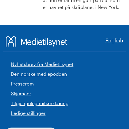
at hun er far til en gutt på 17 år som
er havnet på skråplanet i New York.
English
Nyhetsbrev fra Medietilsynet
Den norske mediepodden
Presserom
Skjemaer
Tilgjengelegheitserklæring
Ledige stillinger