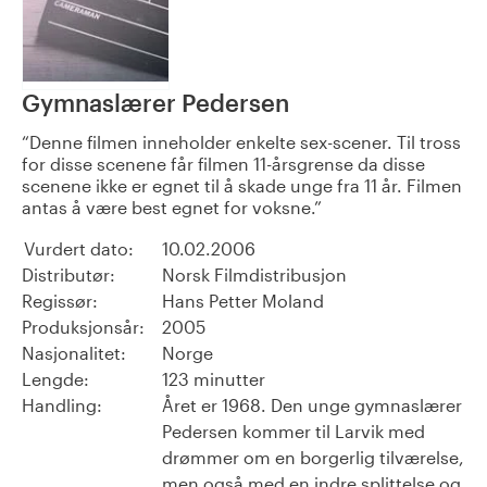
Gymnaslærer Pedersen
Denne filmen inneholder enkelte sex-scener. Til tross
for disse scenene får filmen 11-årsgrense da disse
scenene ikke er egnet til å skade unge fra 11 år. Filmen
antas å være best egnet for voksne.
Vurdert dato:
10.02.2006
Distributør:
Norsk Filmdistribusjon
Regissør:
Hans Petter Moland
Produksjonsår:
2005
Nasjonalitet:
Norge
Lengde:
123 minutter
Handling:
Året er 1968. Den unge gymnaslærer
Pedersen kommer til Larvik med
drømmer om en borgerlig tilværelse,
men også med en indre splittelse og